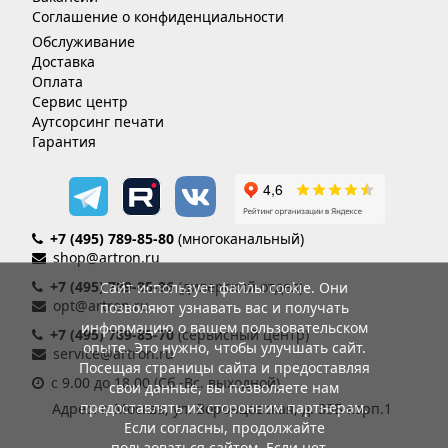
Соглашение о конфиденциальности
Обслуживание
Доставка
Оплата
Сервис центр
Аутсорсинг печати
Гарантия
+7 (495) 789-85-80
(многоканальный)
shop@artron.ru
+7 (495) 789-85-86
(дилерский отдел)
Сайт использует файлы cookie. Они
opt@artron.ru
позволяют узнавать вас и получать
информацию о вашем пользовательском
+7 (495) 789-85-70
(сервисный центр)
опыте. Это нужно, чтобы улучшать сайт.
service@artron.ru
Посещая страницы сайта и предоставляя
с 9.00 до 18.00 (Сб.-Вс. выходной)
свои данные, вы позволяете нам
предоставлять их сторонним партнерам.
Адрес: г. Москва, ул. Воронцовская, д. 35Б корп.1
Если согласны, продолжайте
пользоваться сайтом. Если нет –