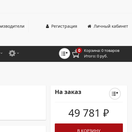
изводители
Регистрация
Личный кабинет
0
Корзина:
0 товаров
Итого:
0 руб.
ЦВЕТНЫЕ
ДЛЯ ОФИСНЫХ ПРИНТЕРОВ И МФУ
ЦВЕТНЫЕ
ДЛЯ ПРОМЫШЛЕННОЙ ПЕЧАТИ
МОНОХРОМНЫЕ
ДЛЯ ШИРОКОФОРМАТНЫХ СИСТЕМ
На заказ
МОНОХРОМНЫЕ
49 781
₽
НТЕРЫ ДЛЯ ОФИСА
ТНЫЕ ПРИНТЕРЫ
В КОРЗИНУ