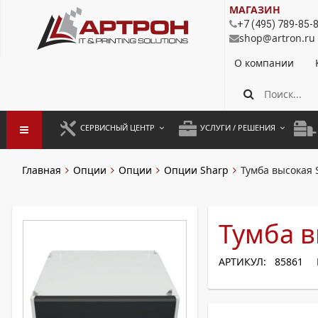
МАГАЗИН
+7 (495) 789-85-
shop@artron.ru
О компании
СЕРВИСНЫЙ ЦЕНТР
УСЛУГИ / РЕШЕНИЯ
ЗАПУСК ОБОРУДОВАНИЯ
АУТСОРСИНГ ПЕЧАТИ
ПОЛ
Главная
Опции
Опции
Опции Sharp
Тумба высокая 
ГАРАНТИЙНЫЙ РЕМОНТ
ПОКОПИЙНАЯ ПЕЧАТЬ
МОН
ДОГОВОРНОЕ ОБСЛУЖИВАНИЕ
КОНТРОЛЬ ПЕЧАТИ
ДУП
Тумба в
РЕГЛАМЕНТНЫЕ РАБОТЫ
ЛИЗИНГ
АРТИКУЛ: 85861
ПРОФИЛАКТИКА И ТО
АРЕНДА ОБОРУДОВАНИЯ
РАЗОВЫЕ РЕМОНТЫ