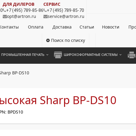
ДЛЯ ДИЛЕРОВ
СЕРВИС
80
+7 (495) 789-85-86
+7 (495) 789-85-70
opt@artron.ru
service@artron.ru
Контакты
Оплата
Доставка
Статьи
Новости
Про
Поиск по списку
ПРОМЫШЛЕННАЯ ПЕЧАТЬ
ШИРОКОФОРМАТНЫЕ СИСТЕМЫ
НОЦВЕТНЫЕ СИСТЕМЫ
ШИРОКОФОРМАТНЫЕ ПРИНТЕРЫ
А3 
Sharp BP-DS10
ОХРОМНЫЕ СИСТЕМЫ
ИНЖЕНЕРНЫЕ СИСТЕМЫ
А4 
ЛИКАТОРЫ
А3 
ысокая Sharp BP-DS10
А4 
PN: BPDS10
ПРИ
ЦВЕ