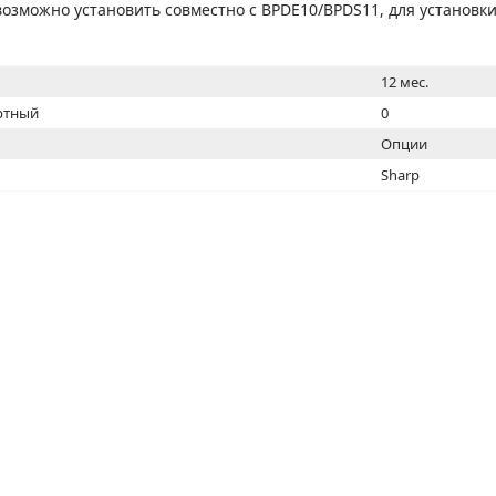
МОН
евозможно установить совместно с BPDE10/BPDS11, для установки
12 мес.
ртный
0
Опции
Sharp