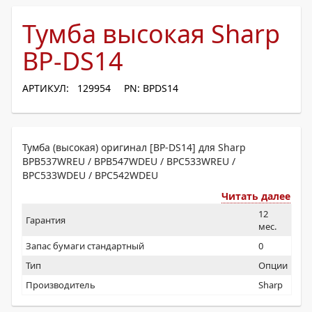
Тумба высокая Sharp
BP-DS14
АРТИКУЛ: 129954
PN: BPDS14
Тумба (высокая) оригинал [BP-DS14] для Sharp
BPB537WREU / BPB547WDEU / BPС533WREU /
BPС533WDEU / BPС542WDEU
Читать далее
12
Гарантия
мес.
Запас бумаги стандартный
0
Тип
Опции
Производитель
Sharp