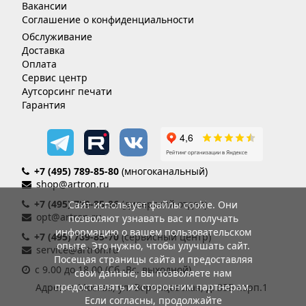
Вакансии
Соглашение о конфиденциальности
Обслуживание
Доставка
Оплата
Сервис центр
Аутсорсинг печати
Гарантия
+7 (495) 789-85-80
(многоканальный)
shop@artron.ru
+7 (495) 789-85-86
(дилерский отдел)
Сайт использует файлы cookie. Они
opt@artron.ru
позволяют узнавать вас и получать
информацию о вашем пользовательском
+7 (495) 789-85-70
(сервисный центр)
опыте. Это нужно, чтобы улучшать сайт.
service@artron.ru
Посещая страницы сайта и предоставляя
с 9.00 до 18.00 (Сб.-Вс. выходной)
свои данные, вы позволяете нам
предоставлять их сторонним партнерам.
Адрес: г. Москва, ул. Воронцовская, д. 35Б корп.1
Если согласны, продолжайте