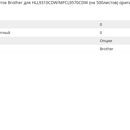
МОН
ок Brother для HLL9310CDW/MFCL9570CDW (на 500листов) ориги
0
ртный
0
Опции
Brother