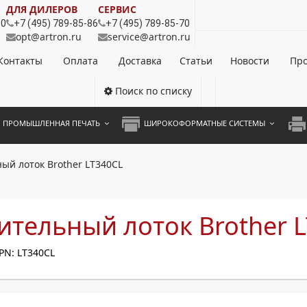
ДЛЯ ДИЛЕРОВ
СЕРВИС
80
+7 (495) 789-85-86
+7 (495) 789-85-70
opt@artron.ru
service@artron.ru
Контакты
Оплата
Доставка
Статьи
Новости
Про
Поиск по списку
ПРОМЫШЛЕННАЯ ПЕЧАТЬ
ШИРОКОФОРМАТНЫЕ СИСТЕМЫ
НОЦВЕТНЫЕ СИСТЕМЫ
ШИРОКОФОРМАТНЫЕ ПРИНТЕРЫ
А3 
ый лоток Brother LT340CL
ОХРОМНЫЕ СИСТЕМЫ
ИНЖЕНЕРНЫЕ СИСТЕМЫ
А4 
ЛИКАТОРЫ
А3 
тельный лоток Brother 
А4 
PN: LT340CL
ПРИ
ЦВЕ