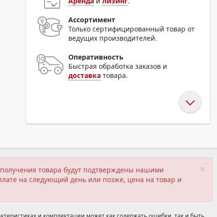
Аренда
и
лизинг
.
Ассортимент
Только сертифицированный товар от
ведущих производителей.
Оперативность
Быстрая обработка заказов и
доставка
товара.
×
ия получения товара будут подтверждены нашими
плате на следующий день или позже, цена на товар и
ктеристиках и комплектации может как содержать ошибки, так и быть