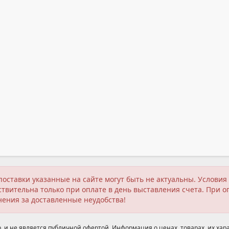
поставки указанные на сайте могут быть не актуальны. Услов
твительна только при оплате в день выставления счета. При о
нения за доставленные неудобства!
 и не является публичной офертой. Информация о ценах, товарах, их хара