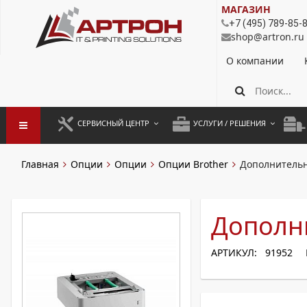
МАГАЗИН
+7 (495) 789-85-
shop@artron.ru
О компании
СЕРВИСНЫЙ ЦЕНТР
УСЛУГИ / РЕШЕНИЯ
ЗАПУСК ОБОРУДОВАНИЯ
АУТСОРСИНГ ПЕЧАТИ
ПОЛ
Главная
Опции
Опции
Опции Brother
Дополнительн
ГАРАНТИЙНЫЙ РЕМОНТ
ПОКОПИЙНАЯ ПЕЧАТЬ
МОН
ДОГОВОРНОЕ ОБСЛУЖИВАНИЕ
КОНТРОЛЬ ПЕЧАТИ
ДУП
Дополни
РЕГЛАМЕНТНЫЕ РАБОТЫ
ЛИЗИНГ
АРТИКУЛ: 91952
ПРОФИЛАКТИКА И ТО
АРЕНДА ОБОРУДОВАНИЯ
РАЗОВЫЕ РЕМОНТЫ