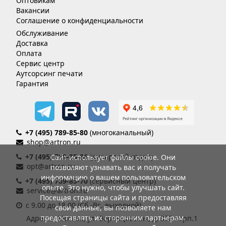
Оптовикам
Вакансии
Соглашение о конфиденциальности
Обслуживание
Доставка
Оплата
Сервис центр
Аутсорсинг печати
Гарантия
+7 (495) 789-85-80
(многоканальный)
shop@artron.ru
+7 (495) 789-85-86
(дилерский отдел)
Сайт использует файлы cookie. Они
opt@artron.ru
позволяют узнавать вас и получать
информацию о вашем пользовательском
+7 (495) 789-85-70
(сервисный центр)
опыте. Это нужно, чтобы улучшать сайт.
service@artron.ru
Посещая страницы сайта и предоставляя
с 9.00 до 18.00 (Сб.-Вс. выходной)
свои данные, вы позволяете нам
предоставлять их сторонним партнерам.
Адрес: г. Москва, ул. Воронцовская, д. 35Б корп.1