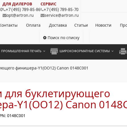
ДЛЯ ДИЛЕРОВ
СЕРВИС
80
+7 (495) 789-85-86
+7 (495) 789-85-70
opt@artron.ru
service@artron.ru
Контакты
Оплата
Доставка
Статьи
Новости
Про
Поиск по списку
ПРОМЫШЛЕННАЯ ПЕЧАТЬ
ШИРОКОФОРМАТНЫЕ СИСТЕМЫ
НОЦВЕТНЫЕ СИСТЕМЫ
ШИРОКОФОРМАТНЫЕ ПРИНТЕРЫ
А3 
рующего финишера-Y1(OO12) Canon 0148C001
ОХРОМНЫЕ СИСТЕМЫ
ИНЖЕНЕРНЫЕ СИСТЕМЫ
А4 
ЛИКАТОРЫ
А3 
и для буклетирующего
А4 
ра-Y1(OO12) Canon 0148
ПРИ
PN: 0148C001
ЦВЕ