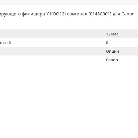
МОН
тирующего финишера-Y1(OO12) оригинал [0148C001] для Canon
12 мес.
ртный
0
Опции
Canon