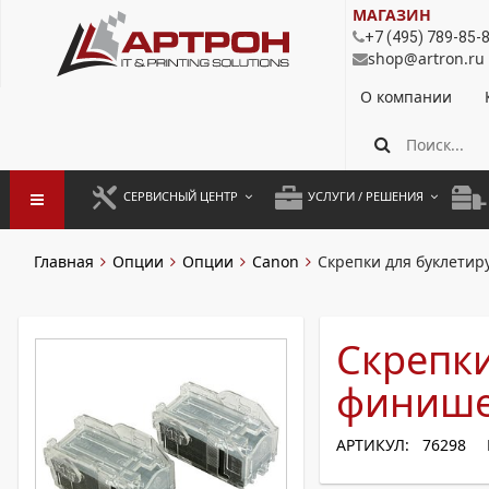
МАГАЗИН
+7 (495) 789-85-
shop@artron.ru
О компании
СЕРВИСНЫЙ ЦЕНТР
УСЛУГИ / РЕШЕНИЯ
ЗАПУСК ОБОРУДОВАНИЯ
АУТСОРСИНГ ПЕЧАТИ
ПОЛ
Главная
Опции
Опции
Canon
Скрепки для буклети
ГАРАНТИЙНЫЙ РЕМОНТ
ПОКОПИЙНАЯ ПЕЧАТЬ
МОН
ДОГОВОРНОЕ ОБСЛУЖИВАНИЕ
КОНТРОЛЬ ПЕЧАТИ
ДУП
Скрепк
РЕГЛАМЕНТНЫЕ РАБОТЫ
ЛИЗИНГ
финише
ПРОФИЛАКТИКА И ТО
АРЕНДА ОБОРУДОВАНИЯ
АРТИКУЛ: 76298
РАЗОВЫЕ РЕМОНТЫ