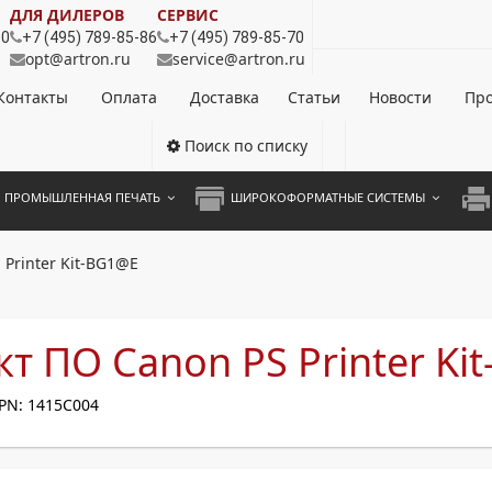
ДЛЯ ДИЛЕРОВ
СЕРВИС
80
+7 (495) 789-85-86
+7 (495) 789-85-70
opt@artron.ru
service@artron.ru
Контакты
Оплата
Доставка
Статьи
Новости
Про
Поиск по списку
ПРОМЫШЛЕННАЯ ПЕЧАТЬ
ШИРОКОФОРМАТНЫЕ СИСТЕМЫ
НОЦВЕТНЫЕ СИСТЕМЫ
ШИРОКОФОРМАТНЫЕ ПРИНТЕРЫ
А3 
Printer Kit-BG1@E
ОХРОМНЫЕ СИСТЕМЫ
ИНЖЕНЕРНЫЕ СИСТЕМЫ
А4 
ЛИКАТОРЫ
А3 
т ПО Canon PS Printer Ki
А4 
PN: 1415C004
ПРИ
ЦВЕ