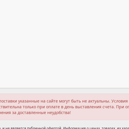
поставки указанные на сайте могут быть не актуальны. Услов
твительна только при оплате в день выставления счета. При о
нения за доставленные неудобства!
 и не является публичной офертой. Информация о ценах, товарах, их хара