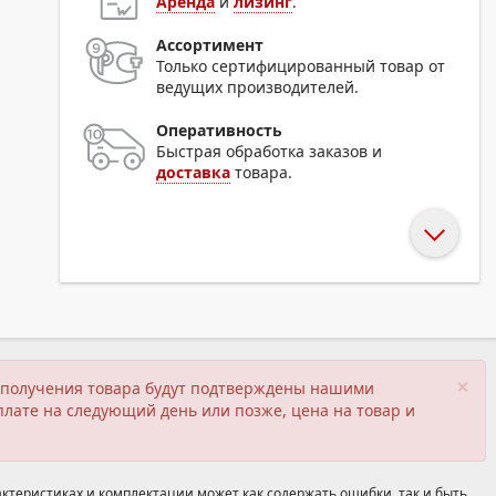
Аренда
и
лизинг
.
Ассортимент
Только сертифицированный товар от
ведущих производителей.
Оперативность
Быстрая обработка заказов и
доставка
товара.
×
ия получения товара будут подтверждены нашими
плате на следующий день или позже, цена на товар и
ктеристиках и комплектации может как содержать ошибки, так и быть