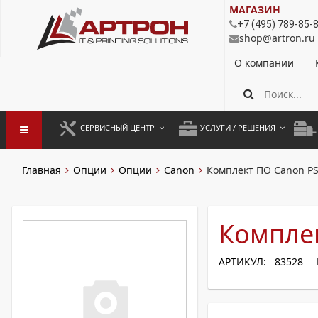
МАГАЗИН
+7 (495) 789-85-
shop@artron.ru
О компании
СЕРВИСНЫЙ ЦЕНТР
УСЛУГИ / РЕШЕНИЯ
ЗАПУСК ОБОРУДОВАНИЯ
АУТСОРСИНГ ПЕЧАТИ
ПОЛ
Главная
Опции
Опции
Canon
Комплект ПО Canon PS 
ГАРАНТИЙНЫЙ РЕМОНТ
ПОКОПИЙНАЯ ПЕЧАТЬ
МОН
ДОГОВОРНОЕ ОБСЛУЖИВАНИЕ
КОНТРОЛЬ ПЕЧАТИ
ДУП
Комплек
РЕГЛАМЕНТНЫЕ РАБОТЫ
ЛИЗИНГ
АРТИКУЛ: 83528
ПРОФИЛАКТИКА И ТО
АРЕНДА ОБОРУДОВАНИЯ
РАЗОВЫЕ РЕМОНТЫ