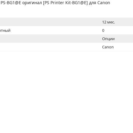
МОН
PS-BG1@E оригинал [PS Printer Kit-BG1@E] для Canon
12 мес.
ртный
0
Опции
Canon