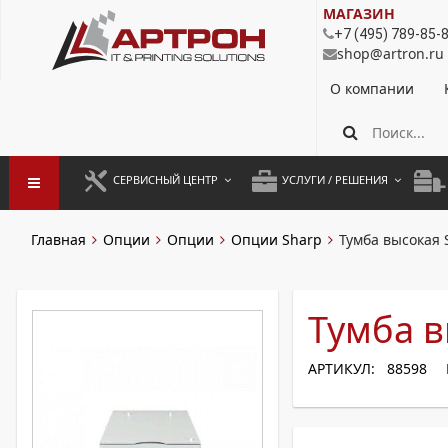
МАГАЗИН
+7 (495) 789-85-
shop@artron.ru
О компании
СЕРВИСНЫЙ ЦЕНТР
УСЛУГИ / РЕШЕНИЯ
ЗАПУСК ОБОРУДОВАНИЯ
АУТСОРСИНГ ПЕЧАТИ
ПОЛ
Главная
Опции
Опции
Опции Sharp
Тумба высокая
ГАРАНТИЙНЫЙ РЕМОНТ
ПОКОПИЙНАЯ ПЕЧАТЬ
МОН
ДОГОВОРНОЕ ОБСЛУЖИВАНИЕ
КОНТРОЛЬ ПЕЧАТИ
ДУП
Тумба 
РЕГЛАМЕНТНЫЕ РАБОТЫ
ЛИЗИНГ
АРТИКУЛ: 88598
ПРОФИЛАКТИКА И ТО
АРЕНДА ОБОРУДОВАНИЯ
РАЗОВЫЕ РЕМОНТЫ