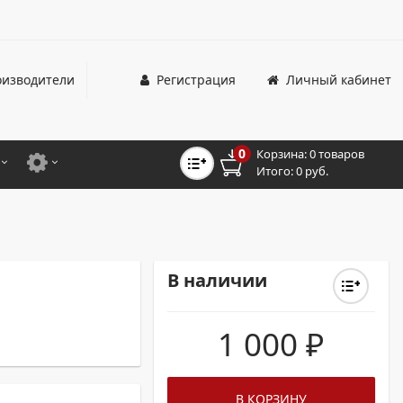
изводители
Регистрация
Личный кабинет
0
Корзина:
0 товаров
Итого:
0 руб.
ЦВЕТНЫЕ
ДЛЯ ОФИСНЫХ ПРИНТЕРОВ И МФУ
ЦВЕТНЫЕ
ДЛЯ ПРОМЫШЛЕННОЙ ПЕЧАТИ
МОНОХРОМНЫЕ
ДЛЯ ШИРОКОФОРМАТНЫХ СИСТЕМ
В наличии
МОНОХРОМНЫЕ
1 000
₽
НТЕРЫ ДЛЯ ОФИСА
ТНЫЕ ПРИНТЕРЫ
В КОРЗИНУ