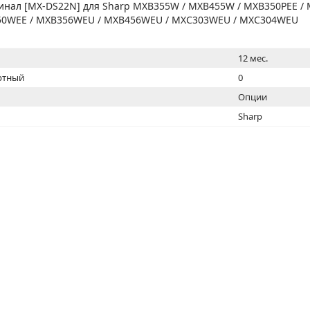
МОН
инал [MX-DS22N] для Sharp MXB355W / MXB455W / MXB350PEE / 
50WEE / MXB356WEU / MXB456WEU / MXC303WEU / MXC304WEU
12 мес.
ртный
0
Опции
Sharp