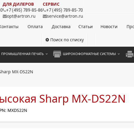
ДЛЯ ДИЛЕРОВ
СЕРВИС
80
+7 (495) 789-85-86
+7 (495) 789-85-70
opt@artron.ru
service@artron.ru
Контакты
Оплата
Доставка
Статьи
Новости
Про
Поиск по списку
ПРОМЫШЛЕННАЯ ПЕЧАТЬ
ШИРОКОФОРМАТНЫЕ СИСТЕМЫ
НОЦВЕТНЫЕ СИСТЕМЫ
ШИРОКОФОРМАТНЫЕ ПРИНТЕРЫ
А3 
 Sharp MX-DS22N
ОХРОМНЫЕ СИСТЕМЫ
ИНЖЕНЕРНЫЕ СИСТЕМЫ
А4 
ЛИКАТОРЫ
А3 
высокая Sharp MX-DS22N
А4 
PN: MXDS22N
ПРИ
ЦВЕ