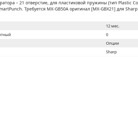
МОН
атора – 21 отверстие, для пластиковой пружины (тип Plastic C
martPunch. Требуется MX-GB50A оригинал [MX-GBX21] для Shar
12 мес.
ртный
0
Опции
Sharp