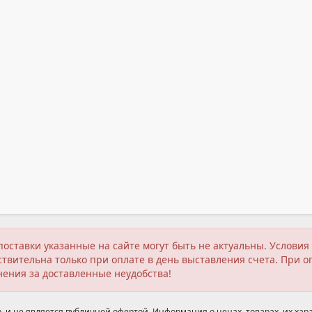
поставки указанные на сайте могут быть не актуальны. Услов
твительна только при оплате в день выставления счета. При о
нения за доставленные неудобства!
 и не является публичной офертой. Информация о ценах, товарах, их хара