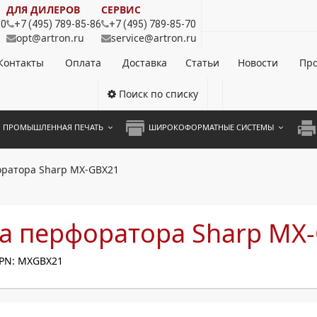
ДЛЯ ДИЛЕРОВ
СЕРВИС
80
+7 (495) 789-85-86
+7 (495) 789-85-70
opt@artron.ru
service@artron.ru
Контакты
Оплата
Доставка
Статьи
Новости
Про
Поиск по списку
ПРОМЫШЛЕННАЯ ПЕЧАТЬ
ШИРОКОФОРМАТНЫЕ СИСТЕМЫ
НОЦВЕТНЫЕ СИСТЕМЫ
ШИРОКОФОРМАТНЫЕ ПРИНТЕРЫ
А3 
ратора Sharp MX-GBX21
ОХРОМНЫЕ СИСТЕМЫ
ИНЖЕНЕРНЫЕ СИСТЕМЫ
А4 
ЛИКАТОРЫ
А3 
а перфоратора Sharp MX
А4 
PN: MXGBX21
ПРИ
ЦВЕ