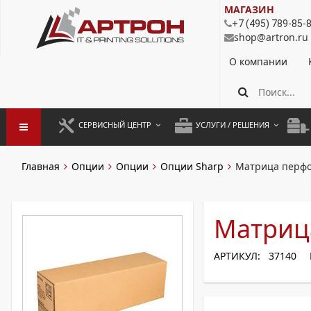
МАГАЗИН
+7 (495) 789-85-
shop@artron.ru
О компании
СЕРВИСНЫЙ ЦЕНТР
УСЛУГИ / РЕШЕНИЯ
ЗАПУСК ОБОРУДОВАНИЯ
АУТСОРСИНГ ПЕЧАТИ
ПОЛ
Главная
Опции
Опции
Опции Sharp
Матрица перфо
ГАРАНТИЙНЫЙ РЕМОНТ
ПОКОПИЙНАЯ ПЕЧАТЬ
МОН
ДОГОВОРНОЕ ОБСЛУЖИВАНИЕ
КОНТРОЛЬ ПЕЧАТИ
ДУП
Матриц
РЕГЛАМЕНТНЫЕ РАБОТЫ
ЛИЗИНГ
АРТИКУЛ: 37140
ПРОФИЛАКТИКА И ТО
АРЕНДА ОБОРУДОВАНИЯ
РАЗОВЫЕ РЕМОНТЫ