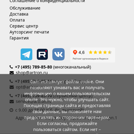
Соглашение о конфиденциальности
Обслуживание
Доставка
Оплата
Сервис центр
Аутсорсинг печати
Гарантия
+7 (495) 789-85-80
(многоканальный)
shop@artron.ru
+7 (495) 789-85-86
(дилерский отдел)
Сайт использует файлы cookie. Они
opt@artron.ru
позволяют узнавать вас и получать
информацию о вашем пользовательском
+7 (495) 789-85-70
(сервисный центр)
опыте. Это нужно, чтобы улучшать сайт.
service@artron.ru
Посещая страницы сайта и предоставляя
с 9.00 до 18.00 (Сб.-Вс. выходной)
свои данные, вы позволяете нам
предоставлять их сторонним партнерам.
Адрес: г. Москва, ул. Воронцовская, д. 35Б корп.1
Если согласны, продолжайте
пользоваться сайтом. Если нет –