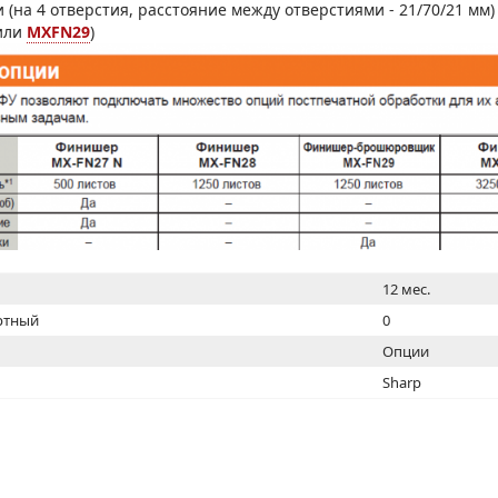
МОН
(на 4 отверстия, расстояние между отверстиями - 21/70/21 мм) 
или
MXFN29
)
12 мес.
ртный
0
Опции
Sharp