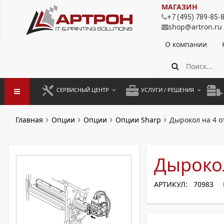
МАГАЗИН
+7 (495) 789-85-
shop@artron.ru
О компании
СЕРВИСНЫЙ ЦЕНТР
УСЛУГИ / РЕШЕНИЯ
ЗАПУСК ОБОРУДОВАНИЯ
АУТСОРСИНГ ПЕЧАТИ
ПОЛ
Главная
Опции
Опции
Опции Sharp
Дырокол на 4 о
ГАРАНТИЙНЫЙ РЕМОНТ
ПОКОПИЙНАЯ ПЕЧАТЬ
МОН
ДОГОВОРНОЕ ОБСЛУЖИВАНИЕ
КОНТРОЛЬ ПЕЧАТИ
ДУП
Дырокол
РЕГЛАМЕНТНЫЕ РАБОТЫ
ЛИЗИНГ
АРТИКУЛ: 70983
ПРОФИЛАКТИКА И ТО
АРЕНДА ОБОРУДОВАНИЯ
РАЗОВЫЕ РЕМОНТЫ