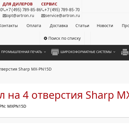
ДЛЯ ДИЛЕРОВ
СЕРВИС
80
+7 (495) 789-85-86
+7 (495) 789-85-70
opt@artron.ru
service@artron.ru
Контакты
Оплата
Доставка
Статьи
Новости
Про
Поиск по списку
ПРОМЫШЛЕННАЯ ПЕЧАТЬ
ШИРОКОФОРМАТНЫЕ СИСТЕМЫ
НОЦВЕТНЫЕ СИСТЕМЫ
ШИРОКОФОРМАТНЫЕ ПРИНТЕРЫ
А3 
тверстия Sharp MX-PN15D
ОХРОМНЫЕ СИСТЕМЫ
ИНЖЕНЕРНЫЕ СИСТЕМЫ
А4 
ЛИКАТОРЫ
А3 
 на 4 отверстия Sharp 
А4 
PN: MXPN15D
ПРИ
ЦВЕ