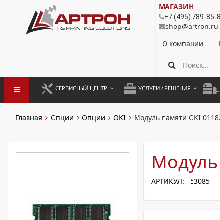
МАГАЗИН
+7 (495) 789-85-
shop@artron.ru
О компании
СЕРВИСНЫЙ ЦЕНТР
УСЛУГИ / РЕШЕНИЯ
ЗАПУСК ОБОРУДОВАНИЯ
АУТСОРСИНГ ПЕЧАТИ
ПОЛ
Главная
Опции
Опции
OKI
Модуль памяти OKI 0118
ГАРАНТИЙНЫЙ РЕМОНТ
ПОКОПИЙНАЯ ПЕЧАТЬ
МОН
ДОГОВОРНОЕ ОБСЛУЖИВАНИЕ
КОНТРОЛЬ ПЕЧАТИ
ДУП
Модуль
РЕГЛАМЕНТНЫЕ РАБОТЫ
ЛИЗИНГ
АРТИКУЛ: 53085
ПРОФИЛАКТИКА И ТО
АРЕНДА ОБОРУДОВАНИЯ
РАЗОВЫЕ РЕМОНТЫ