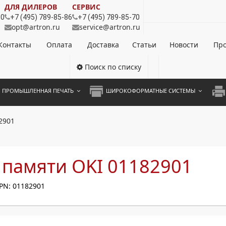
ДЛЯ ДИЛЕРОВ
СЕРВИС
80
+7 (495) 789-85-86
+7 (495) 789-85-70
opt@artron.ru
service@artron.ru
Контакты
Оплата
Доставка
Статьи
Новости
Про
Поиск по списку
ПРОМЫШЛЕННАЯ ПЕЧАТЬ
ШИРОКОФОРМАТНЫЕ СИСТЕМЫ
НОЦВЕТНЫЕ СИСТЕМЫ
ШИРОКОФОРМАТНЫЕ ПРИНТЕРЫ
А3 
2901
ОХРОМНЫЕ СИСТЕМЫ
ИНЖЕНЕРНЫЕ СИСТЕМЫ
А4 
ЛИКАТОРЫ
А3 
 памяти OKI 01182901
А4 
PN: 01182901
ПРИ
ЦВЕ