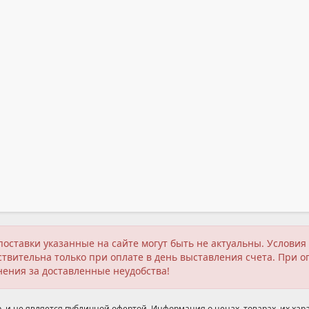
поставки указанные на сайте могут быть не актуальны. Услов
твительна только при оплате в день выставления счета. При о
нения за доставленные неудобства!
 и не является публичной офертой. Информация о ценах, товарах, их хара