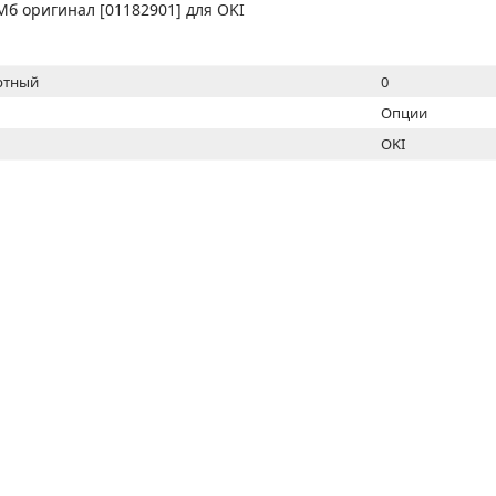
МОН
б оригинал [01182901] для OKI
ртный
0
Опции
OKI