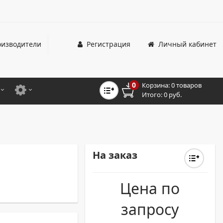
изводители
Регистрация
Личный кабинет
0
Корзина:
0 товаров
Итого:
0 руб.
ЦВЕТНЫЕ
ДЛЯ ОФИСНЫХ ПРИНТЕРОВ И МФУ
ЦВЕТНЫЕ
ДЛЯ ПРОМЫШЛЕННОЙ ПЕЧАТИ
МОНОХРОМНЫЕ
ДЛЯ ШИРОКОФОРМАТНЫХ СИСТЕМ
На заказ
МОНОХРОМНЫЕ
Цена по
НТЕРЫ ДЛЯ ОФИСА
запросу
ТНЫЕ ПРИНТЕРЫ