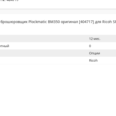
МОН
брошюровщик Plockmatic BM350 оригинал [404717] для Ricoh S
12 мес.
ртный
0
Опции
Ricoh