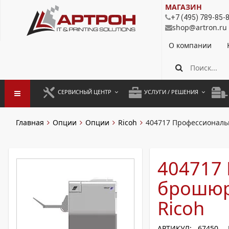
МАГАЗИН
+7 (495) 789-85-
shop@artron.ru
О компании
СЕРВИСНЫЙ ЦЕНТР
УСЛУГИ / РЕШЕНИЯ
ЗАПУСК ОБОРУДОВАНИЯ
АУТСОРСИНГ ПЕЧАТИ
ПОЛ
Главная
Опции
Опции
Ricoh
404717 Профессиональ
ГАРАНТИЙНЫЙ РЕМОНТ
ПОКОПИЙНАЯ ПЕЧАТЬ
МОН
ДОГОВОРНОЕ ОБСЛУЖИВАНИЕ
КОНТРОЛЬ ПЕЧАТИ
ДУП
404717
РЕГЛАМЕНТНЫЕ РАБОТЫ
ЛИЗИНГ
брошюр
ПРОФИЛАКТИКА И ТО
АРЕНДА ОБОРУДОВАНИЯ
Ricoh
РАЗОВЫЕ РЕМОНТЫ
АРТИКУЛ: 67450