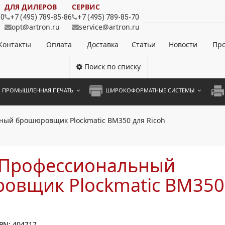
ДЛЯ ДИЛЕРОВ
СЕРВИС
80
+7 (495) 789-85-86
+7 (495) 789-85-70
opt@artron.ru
service@artron.ru
Контакты
Оплата
Доставка
Статьи
Новости
Про
Поиск по списку
ПРОМЫШЛЕННАЯ ПЕЧАТЬ
ШИРОКОФОРМАТНЫЕ СИСТЕМЫ
НОЦВЕТНЫЕ СИСТЕМЫ
ШИРОКОФОРМАТНЫЕ ПРИНТЕРЫ
А3 
ный брошюровщик Plockmatic BM350 для Ricoh
ОХРОМНЫЕ СИСТЕМЫ
ИНЖЕНЕРНЫЕ СИСТЕМЫ
А4 
ЛИКАТОРЫ
А3 
 Профессиональный
А4 
овщик Plockmatic BM350
ПРИ
ЦВЕ
PN: 404717