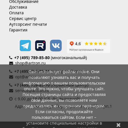
Обслуживание
Доставка
Оплата
Сервис центр
Аутсорсинг печати
Гарантия
+7 (495) 789-85-80
(многоканальный)
shop@artron.ru
+7 (495) 789-85-86
(дилерский отдел)
Сайт использует файлы cookie. Они
opt@artron.ru
позволяют узнавать вас и получать
информацию о вашем пользовательском
+7 (495) 789-85-70
(сервисный центр)
опыте. Это нужно, чтобы улучшать сайт.
service@artron.ru
Посещая страницы сайта и предоставляя
с 9.00 до 18.00 (Сб.-Вс. выходной)
свои данные, вы позволяете нам
предоставлять их сторонним партнерам.
Адрес: г. Москва, ул. Воронцовская, д. 35Б корп.1
Если согласны, продолжайте
пользоваться сайтом. Если нет –
установите специальные настройки в