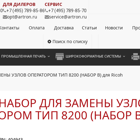
ДЛЯ ДИЛЕРОВ
СЕРВИС
80
+7 (495) 789-85-86
+7 (495) 789-85-70
opt@artron.ru
service@artron.ru
Контакты
Оплата
Доставка
Статьи
Новости
Про
Поиск по списку
ПРОМЫШЛЕННАЯ ПЕЧАТЬ
ШИРОКОФОРМАТНЫЕ СИСТЕМЫ
НОЦВЕТНЫЕ СИСТЕМЫ
ШИРОКОФОРМАТНЫЕ ПРИНТЕРЫ
А3 
ЕНЫ УЗЛОВ ОПЕРАТОРОМ ТИП 8200 (НАБОР B) для Ricoh
ОХРОМНЫЕ СИСТЕМЫ
ИНЖЕНЕРНЫЕ СИСТЕМЫ
А4 
ЛИКАТОРЫ
А3 
 НАБОР ДЛЯ ЗАМЕНЫ УЗЛ
А4 
ОРОМ ТИП 8200 (НАБОР B
ПРИ
ЦВЕ
PN: 404943