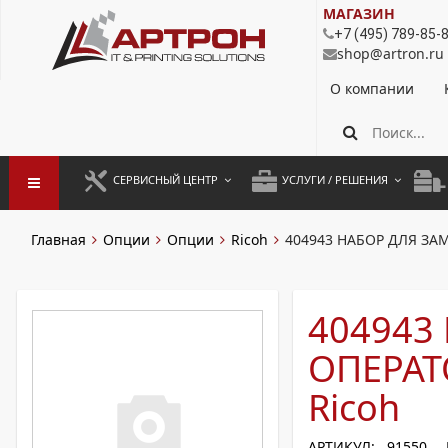
МАГАЗИН
+7 (495) 789-85-
shop@artron.ru
О компании
СЕРВИСНЫЙ ЦЕНТР
УСЛУГИ / РЕШЕНИЯ
ЗАПУСК ОБОРУДОВАНИЯ
АУТСОРСИНГ ПЕЧАТИ
ПОЛ
Главная
Опции
Опции
Ricoh
404943 НАБОР ДЛЯ ЗАМ
ГАРАНТИЙНЫЙ РЕМОНТ
ПОКОПИЙНАЯ ПЕЧАТЬ
МОН
ДОГОВОРНОЕ ОБСЛУЖИВАНИЕ
КОНТРОЛЬ ПЕЧАТИ
ДУП
404943
РЕГЛАМЕНТНЫЕ РАБОТЫ
ЛИЗИНГ
ОПЕРАТ
ПРОФИЛАКТИКА И ТО
АРЕНДА ОБОРУДОВАНИЯ
Ricoh
РАЗОВЫЕ РЕМОНТЫ
АРТИКУЛ: 91550