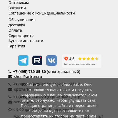
Оптовикам
Вакансии
Соглашение о конфиденциальности
Обслуживание
Доставка
Оплата
Сервис центр
Аутсорсинг печати
Гарантия
+7 (495) 789-85-80
(многоканальный)
shop@artron.ru
+7 (495) 789-85-86
(дилерский отдел)
Сайт использует файлы cookie. Они
opt@artron.ru
позволяют узнавать вас и получать
информацию о вашем пользовательском
+7 (495) 789-85-70
(сервисный центр)
опыте. Это нужно, чтобы улучшать сайт.
service@artron.ru
Посещая страницы сайта и предоставляя
с 9.00 до 18.00 (Сб.-Вс. выходной)
свои данные, вы позволяете нам
предоставлять их сторонним партнерам.
Адрес: г. Москва, ул. Воронцовская, д. 35Б корп.1