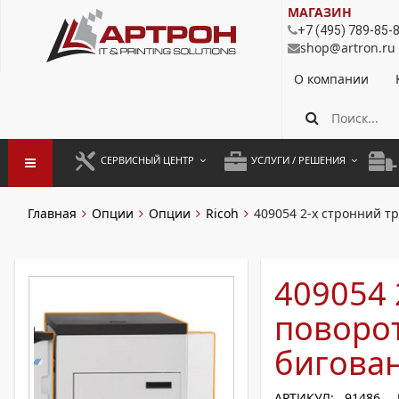
МАГАЗИН
+7 (495) 789-85-
shop@artron.ru
О компании
СЕРВИСНЫЙ ЦЕНТР
УСЛУГИ / РЕШЕНИЯ
ЗАПУСК ОБОРУДОВАНИЯ
АУТСОРСИНГ ПЕЧАТИ
ПОЛ
Главная
Опции
Опции
Ricoh
409054 2-х стронний т
ГАРАНТИЙНЫЙ РЕМОНТ
ПОКОПИЙНАЯ ПЕЧАТЬ
МОН
ДОГОВОРНОЕ ОБСЛУЖИВАНИЕ
КОНТРОЛЬ ПЕЧАТИ
ДУП
409054 
РЕГЛАМЕНТНЫЕ РАБОТЫ
ЛИЗИНГ
поворот
ПРОФИЛАКТИКА И ТО
АРЕНДА ОБОРУДОВАНИЯ
бигован
РАЗОВЫЕ РЕМОНТЫ
АРТИКУЛ: 91486