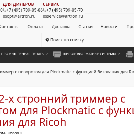
ДЛЯ ДИЛЕРОВ
СЕРВИС
80
+7 (495) 789-85-86
+7 (495) 789-85-70
opt@artron.ru
service@artron.ru
Контакты
Оплата
Доставка
Статьи
Новости
Про
Поиск по списку
ПРОМЫШЛЕННАЯ ПЕЧАТЬ
ШИРОКОФОРМАТНЫЕ СИСТЕМЫ
НОЦВЕТНЫЕ СИСТЕМЫ
ШИРОКОФОРМАТНЫЕ ПРИНТЕРЫ
А3 
риммер с поворотом для Plockmatic с функцией бигования для Ri
ОХРОМНЫЕ СИСТЕМЫ
ИНЖЕНЕРНЫЕ СИСТЕМЫ
А4 
ЛИКАТОРЫ
А3 
2-х стронний триммер с
А4 
ом для Plockmatic с фун
ПРИ
ия для Ricoh
ЦВЕ
PN: 409054