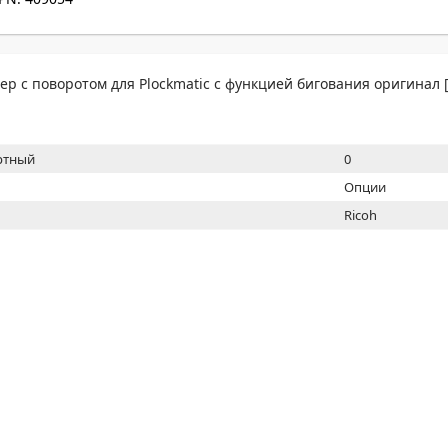
МОН
ер с поворотом для Plockmatic с функцией бигования оригинал [
ртный
0
Опции
Ricoh