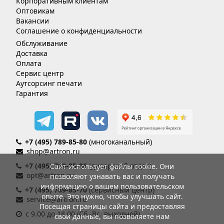
Корпоративным клиентам
Оптовикам
Вакансии
Соглашение о конфиденциальности
Обслуживание
Доставка
Оплата
Сервис центр
Аутсорсинг печати
Гарантия
+7 (495) 789-85-80
(многоканальный)
shop@artron.ru
+7 (495) 789-85-86
(дилерский отдел)
Сайт использует файлы cookie. Они
opt@artron.ru
позволяют узнавать вас и получать
информацию о вашем пользовательском
+7 (495) 789-85-70
(сервисный центр)
опыте. Это нужно, чтобы улучшать сайт.
service@artron.ru
Посещая страницы сайта и предоставляя
с 9.00 до 18.00 (Сб.-Вс. выходной)
свои данные, вы позволяете нам