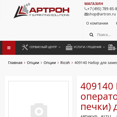
МАГАЗИН
+7 (495) 789-85-
shop@artron.ru
О компании
СЕРВИСНЫЙ ЦЕНТР
УСЛУГИ / РЕШЕНИЯ
ЗАПУСК ОБОРУДОВАНИЯ
АУТСОРСИНГ ПЕЧАТИ
ПОЛ
Главная
Опции
Опции
Ricoh
409140 Набор для замен
ГАРАНТИЙНЫЙ РЕМОНТ
ПОКОПИЙНАЯ ПЕЧАТЬ
МОН
ДОГОВОРНОЕ ОБСЛУЖИВАНИЕ
КОНТРОЛЬ ПЕЧАТИ
ДУП
409140 
РЕГЛАМЕНТНЫЕ РАБОТЫ
ЛИЗИНГ
операто
ПРОФИЛАКТИКА И ТО
АРЕНДА ОБОРУДОВАНИЯ
печки) 
РАЗОВЫЕ РЕМОНТЫ
АРТИКУЛ: 81711