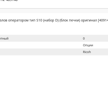
МОН
лов оператором тип S10 (набор D) (блок печки) оригинал [40914
ртный
0
Опции
Ricoh