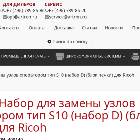
ДЛЯ ДИЛЕРОВ
СЕРВИС
80
+7 (495) 789-85-86
+7 (495) 789-85-70
opt@artron.ru
service@artron.ru
Контакты
Оплата
Доставка
Статьи
Новости
Про
Поиск по списку
ПРОМЫШЛЕННАЯ ПЕЧАТЬ
ШИРОКОФОРМАТНЫЕ СИСТЕМЫ
НОЦВЕТНЫЕ СИСТЕМЫ
ШИРОКОФОРМАТНЫЕ ПРИНТЕРЫ
А3 
ы узлов оператором тип S10 (набор D) (блок печки) для Ricoh
ОХРОМНЫЕ СИСТЕМЫ
ИНЖЕНЕРНЫЕ СИСТЕМЫ
А4 
ЛИКАТОРЫ
А3 
Набор для замены узлов
А4 
ром тип S10 (набор D) (б
ПРИ
для Ricoh
ЦВЕ
PN: 409140