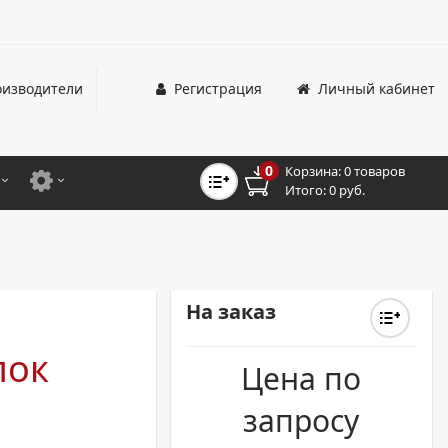
изводители
Регистрация
Личный кабинет
0
Корзина:
0 товаров
Итого:
0 руб.
ЦВЕТНЫЕ
ДЛЯ ОФИСНЫХ ПРИНТЕРОВ И МФУ
ЦВЕТНЫЕ
ДЛЯ ПРОМЫШЛЕННОЙ ПЕЧАТИ
МОНОХРОМНЫЕ
ДЛЯ ШИРОКОФОРМАТНЫХ СИСТЕМ
На заказ
МОНОХРОМНЫЕ
лок
Цена по
НТЕРЫ ДЛЯ ОФИСА
запросу
ТНЫЕ ПРИНТЕРЫ