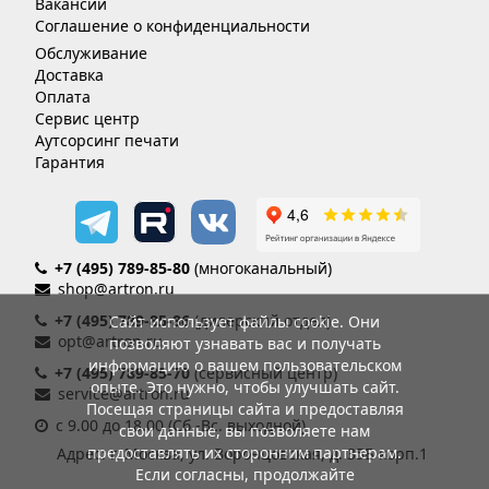
Вакансии
Соглашение о конфиденциальности
Обслуживание
Доставка
Оплата
Сервис центр
Аутсорсинг печати
Гарантия
+7 (495) 789-85-80
(многоканальный)
shop@artron.ru
+7 (495) 789-85-86
(дилерский отдел)
Сайт использует файлы cookie. Они
opt@artron.ru
позволяют узнавать вас и получать
информацию о вашем пользовательском
+7 (495) 789-85-70
(сервисный центр)
опыте. Это нужно, чтобы улучшать сайт.
service@artron.ru
Посещая страницы сайта и предоставляя
с 9.00 до 18.00 (Сб.-Вс. выходной)
свои данные, вы позволяете нам
предоставлять их сторонним партнерам.
Адрес: г. Москва, ул. Воронцовская, д. 35Б корп.1
Если согласны, продолжайте