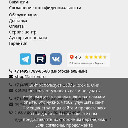
Вакансии
Соглашение о конфиденциальности
Обслуживание
Доставка
Оплата
Сервис центр
Аутсорсинг печати
Гарантия
+7 (495) 789-85-80
(многоканальный)
shop@artron.ru
+7 (495) 789-85-86
(дилерский отдел)
Сайт использует файлы cookie. Они
opt@artron.ru
позволяют узнавать вас и получать
информацию о вашем пользовательском
+7 (495) 789-85-70
(сервисный центр)
опыте. Это нужно, чтобы улучшать сайт.
service@artron.ru
Посещая страницы сайта и предоставляя
с 9.00 до 18.00 (Сб.-Вс. выходной)
свои данные, вы позволяете нам
предоставлять их сторонним партнерам.
Адрес: г. Москва, ул. Воронцовская, д. 35Б корп.1
Если согласны, продолжайте