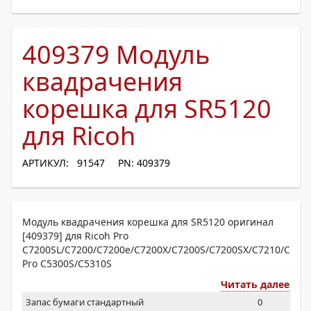
409379 Модуль
квадрачения
корешка для SR5120
для Ricoh
АРТИКУЛ: 91547
PN: 409379
Модуль квадрачения корешка для SR5120 оригинал
[409379] для Ricoh Pro
C7200SL/C7200/C7200e/C7200X/C7200S/C7200SX/C7210/C721
Pro C5300S/C5310S
Читать далее
Запас бумаги стандартный
0