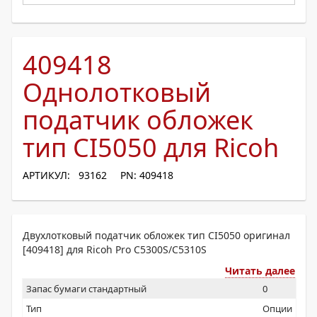
409418
Однолотковый
податчик обложек
тип CI5050 для Ricoh
АРТИКУЛ: 93162
PN: 409418
Двухлотковый податчик обложек тип CI5050 оригинал
[409418] для Ricoh Pro C5300S/C5310S
Читать далее
Запас бумаги стандартный
0
Тип
Опции