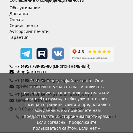
Соглашение о конфиденциальности
Обслуживание
Доставка
Оплата
Сервис центр
Аутсорсинг печати
Гарантия
+7 (495) 789-85-80
(многоканальный)
shop@artron.ru
+7 (495) 789-85-86
(дилерский отдел)
Сайт использует файлы cookie. Они
opt@artron.ru
позволяют узнавать вас и получать
информацию о вашем пользовательском
+7 (495) 789-85-70
(сервисный центр)
опыте. Это нужно, чтобы улучшать сайт.
service@artron.ru
Посещая страницы сайта и предоставляя
с 9.00 до 18.00 (Сб.-Вс. выходной)
свои данные, вы позволяете нам
предоставлять их сторонним партнерам.
Адрес: г. Москва, ул. Воронцовская, д. 35Б корп.1
Если согласны, продолжайте
пользоваться сайтом. Если нет –