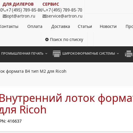
ДЛЯ ДИЛЕРОВ
СЕРВИС
80
+7 (495) 789-85-86
+7 (495) 789-85-70
opt@artron.ru
service@artron.ru
Контакты
Оплата
Доставка
Статьи
Новости
Про
Поиск по списку
ПРОМЫШЛЕННАЯ ПЕЧАТЬ
ШИРОКОФОРМАТНЫЕ СИСТЕМЫ
НОЦВЕТНЫЕ СИСТЕМЫ
ШИРОКОФОРМАТНЫЕ ПРИНТЕРЫ
А3 
ок формата В4 тип M2 для Ricoh
ОХРОМНЫЕ СИСТЕМЫ
ИНЖЕНЕРНЫЕ СИСТЕМЫ
А4 
ЛИКАТОРЫ
А3 
Внутренний лоток форма
А4 
для Ricoh
ПРИ
PN: 416637
ЦВЕ