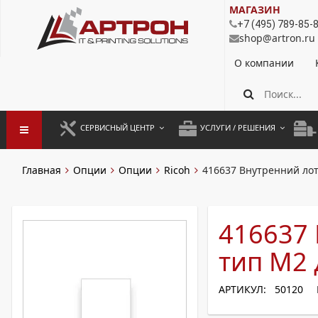
МАГАЗИН
+7 (495) 789-85-
shop@artron.ru
О компании
СЕРВИСНЫЙ ЦЕНТР
УСЛУГИ / РЕШЕНИЯ
ЗАПУСК ОБОРУДОВАНИЯ
АУТСОРСИНГ ПЕЧАТИ
ПОЛ
Главная
Опции
Опции
Ricoh
416637 Внутренний лот
ГАРАНТИЙНЫЙ РЕМОНТ
ПОКОПИЙНАЯ ПЕЧАТЬ
МОН
ДОГОВОРНОЕ ОБСЛУЖИВАНИЕ
КОНТРОЛЬ ПЕЧАТИ
ДУП
416637 
РЕГЛАМЕНТНЫЕ РАБОТЫ
ЛИЗИНГ
тип M2 
ПРОФИЛАКТИКА И ТО
АРЕНДА ОБОРУДОВАНИЯ
АРТИКУЛ: 50120
РАЗОВЫЕ РЕМОНТЫ