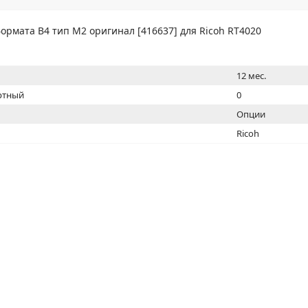
МОН
ормата В4 тип M2 оригинал [416637] для Ricoh RT4020
12 мес.
ртный
0
Опции
Ricoh