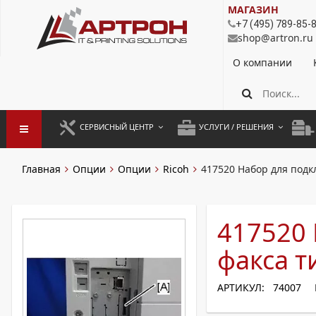
МАГАЗИН
+7 (495) 789-85-
shop@artron.ru
О компании
СЕРВИСНЫЙ ЦЕНТР
УСЛУГИ / РЕШЕНИЯ
ЗАПУСК ОБОРУДОВАНИЯ
АУТСОРСИНГ ПЕЧАТИ
ПОЛ
Главная
Опции
Опции
Ricoh
417520 Набор для подк
ГАРАНТИЙНЫЙ РЕМОНТ
ПОКОПИЙНАЯ ПЕЧАТЬ
МОН
ДОГОВОРНОЕ ОБСЛУЖИВАНИЕ
КОНТРОЛЬ ПЕЧАТИ
ДУП
417520
РЕГЛАМЕНТНЫЕ РАБОТЫ
ЛИЗИНГ
факса т
ПРОФИЛАКТИКА И ТО
АРЕНДА ОБОРУДОВАНИЯ
АРТИКУЛ: 74007
РАЗОВЫЕ РЕМОНТЫ