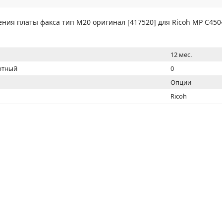
МОН
ния платы факса тип M20 оригинал [417520] для Ricoh MP C450
12 мес.
ртный
0
Опции
Ricoh