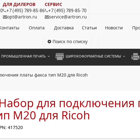
ДЛЯ ДИЛЕРОВ
СЕРВИС
80
+7 (495) 789-85-86
+7 (495) 789-85-70
opt@artron.ru
service@artron.ru
Контакты
Оплата
Доставка
Статьи
Новости
Про
Поиск по списку
ПРОМЫШЛЕННАЯ ПЕЧАТЬ
ШИРОКОФОРМАТНЫЕ СИСТЕМЫ
НОЦВЕТНЫЕ СИСТЕМЫ
ШИРОКОФОРМАТНЫЕ ПРИНТЕРЫ
А3 
лючения платы факса тип M20 для Ricoh
ОХРОМНЫЕ СИСТЕМЫ
ИНЖЕНЕРНЫЕ СИСТЕМЫ
А4 
ЛИКАТОРЫ
А3 
 Набор для подключения 
А4 
ип M20 для Ricoh
ПРИ
PN: 417520
ЦВЕ