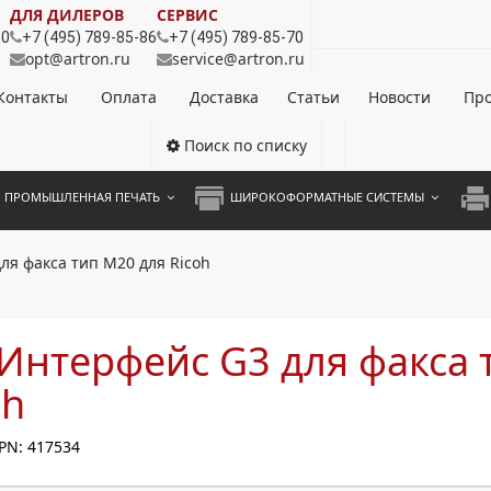
ДЛЯ ДИЛЕРОВ
СЕРВИС
80
+7 (495) 789-85-86
+7 (495) 789-85-70
opt@artron.ru
service@artron.ru
Контакты
Оплата
Доставка
Статьи
Новости
Про
Поиск по списку
ПРОМЫШЛЕННАЯ ПЕЧАТЬ
ШИРОКОФОРМАТНЫЕ СИСТЕМЫ
НОЦВЕТНЫЕ СИСТЕМЫ
ШИРОКОФОРМАТНЫЕ ПРИНТЕРЫ
А3 
ля факса тип M20 для Ricoh
ОХРОМНЫЕ СИСТЕМЫ
ИНЖЕНЕРНЫЕ СИСТЕМЫ
А4 
ЛИКАТОРЫ
А3 
Интерфейс G3 для факса 
А4 
oh
ПРИ
PN: 417534
ЦВЕ