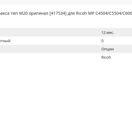
МОН
акса тип M20 оригинал [417534] для Ricoh MP C4504/C5504/C60
12 мес.
ртный
0
Опции
Ricoh