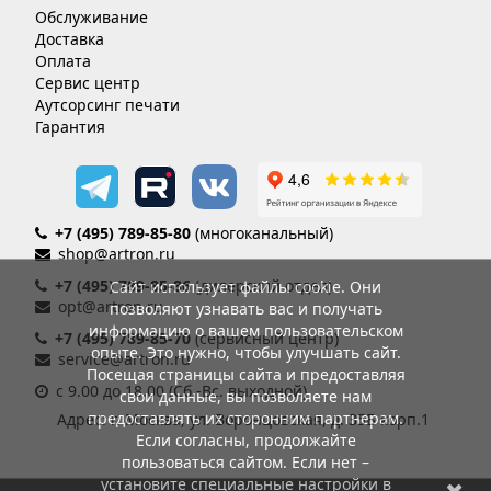
Обслуживание
Доставка
Оплата
Сервис центр
Аутсорсинг печати
Гарантия
+7 (495) 789-85-80
(многоканальный)
shop@artron.ru
+7 (495) 789-85-86
(дилерский отдел)
Сайт использует файлы cookie. Они
opt@artron.ru
позволяют узнавать вас и получать
информацию о вашем пользовательском
+7 (495) 789-85-70
(сервисный центр)
опыте. Это нужно, чтобы улучшать сайт.
service@artron.ru
Посещая страницы сайта и предоставляя
с 9.00 до 18.00 (Сб.-Вс. выходной)
свои данные, вы позволяете нам
предоставлять их сторонним партнерам.
Адрес: г. Москва, ул. Воронцовская, д. 35Б корп.1
Если согласны, продолжайте
пользоваться сайтом. Если нет –
установите специальные настройки в