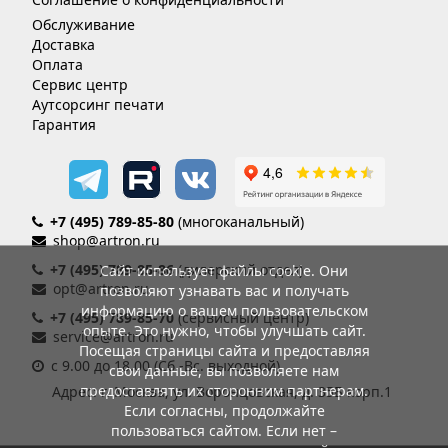
Обслуживание
Доставка
Оплата
Сервис центр
Аутсорсинг печати
Гарантия
+7 (495) 789-85-80
(многоканальный)
shop@artron.ru
+7 (495) 789-85-86
(дилерский отдел)
Сайт использует файлы cookie. Они
opt@artron.ru
позволяют узнавать вас и получать
информацию о вашем пользовательском
+7 (495) 789-85-70
(сервисный центр)
опыте. Это нужно, чтобы улучшать сайт.
service@artron.ru
Посещая страницы сайта и предоставляя
с 9.00 до 18.00 (Сб.-Вс. выходной)
свои данные, вы позволяете нам
предоставлять их сторонним партнерам.
Адрес: г. Москва, ул. Воронцовская, д. 35Б корп.1
Если согласны, продолжайте
пользоваться сайтом. Если нет –