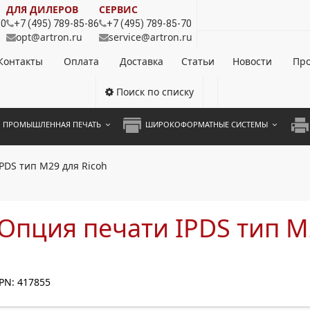
ДЛЯ ДИЛЕРОВ
СЕРВИС
80
+7 (495) 789-85-86
+7 (495) 789-85-70
opt@artron.ru
service@artron.ru
Контакты
Оплата
Доставка
Статьи
Новости
Про
Поиск по списку
ПРОМЫШЛЕННАЯ ПЕЧАТЬ
ШИРОКОФОРМАТНЫЕ СИСТЕМЫ
НОЦВЕТНЫЕ СИСТЕМЫ
ШИРОКОФОРМАТНЫЕ ПРИНТЕРЫ
А3 
PDS тип M29 для Ricoh
ОХРОМНЫЕ СИСТЕМЫ
ИНЖЕНЕРНЫЕ СИСТЕМЫ
А4 
ЛИКАТОРЫ
А3 
Опция печати IPDS тип M
А4 
ПРИ
PN: 417855
ЦВЕ