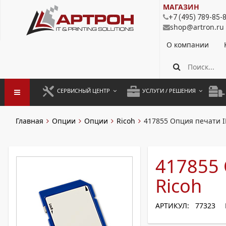
МАГАЗИН
+7 (495) 789-85-
shop@artron.ru
О компании
СЕРВИСНЫЙ ЦЕНТР
УСЛУГИ / РЕШЕНИЯ
ЗАПУСК ОБОРУДОВАНИЯ
АУТСОРСИНГ ПЕЧАТИ
ПОЛ
Главная
Опции
Опции
Ricoh
417855 Опция печати I
ГАРАНТИЙНЫЙ РЕМОНТ
ПОКОПИЙНАЯ ПЕЧАТЬ
МОН
ДОГОВОРНОЕ ОБСЛУЖИВАНИЕ
КОНТРОЛЬ ПЕЧАТИ
ДУП
417855 
РЕГЛАМЕНТНЫЕ РАБОТЫ
ЛИЗИНГ
Ricoh
ПРОФИЛАКТИКА И ТО
АРЕНДА ОБОРУДОВАНИЯ
АРТИКУЛ: 77323
РАЗОВЫЕ РЕМОНТЫ