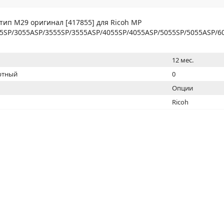
МОН
тип M29 оригинал [417855] для Ricoh MP
5SP/3055ASP/3555SP/3555ASP/4055SP/4055ASP/5055SP/5055ASP/6
12 мес.
ртный
0
Опции
Ricoh