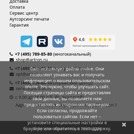
Доставка
Оплата
Сервис центр
Аутсорсинг печати
Гарантия
+7 (495) 789-85-80
(многоканальный)
shop@artron.ru
+7 (495) 789-85-86
(дилерский отдел)
Сайт использует файлы cookie. Они
opt@artron.ru
позволяют узнавать вас и получать
информацию о вашем пользовательском
+7 (495) 789-85-70
(сервисный центр)
опыте. Это нужно, чтобы улучшать сайт.
service@artron.ru
Посещая страницы сайта и предоставляя
с 9.00 до 18.00 (Сб.-Вс. выходной)
свои данные, вы позволяете нам
предоставлять их сторонним партнерам.
Адрес: г. Москва, ул. Воронцовская, д. 35Б корп.1
Если согласны, продолжайте
пользоваться сайтом. Если нет –
установите специальные настройки в
браузере или обратитесь в техподдержку.
© Артрон компьютерс 2002-2026