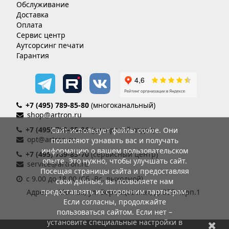
Обслуживание
Доставка
Оплата
Сервис центр
Аутсорсинг печати
Гарантия
+7 (495) 789-85-80
(многоканальный)
shop@artron.ru
+7 (495) 789-85-86
(дилерский отдел)
Сайт использует файлы cookie. Они
opt@artron.ru
позволяют узнавать вас и получать
информацию о вашем пользовательском
+7 (495) 789-85-70
(сервисный центр)
опыте. Это нужно, чтобы улучшать сайт.
service@artron.ru
Посещая страницы сайта и предоставляя
с 9.00 до 18.00 (Сб.-Вс. выходной)
свои данные, вы позволяете нам
предоставлять их сторонним партнерам.
Адрес: г. Москва, ул. Воронцовская, д. 35Б корп.1
Если согласны, продолжайте
пользоваться сайтом. Если нет –
установите специальные настройки в