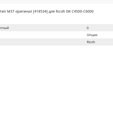
МОН
тип M37 оригинал [418534] для Ricoh IM C4500-C6000
ртный
0
Опции
Ricoh