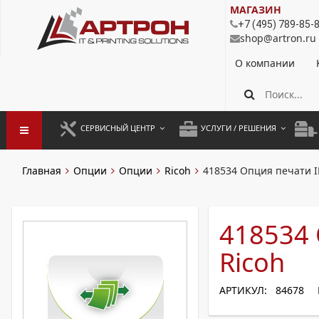
МАГАЗИН
+7 (495) 789-85-
shop@artron.ru
О компании
СЕРВИСНЫЙ ЦЕНТР
УСЛУГИ / РЕШЕНИЯ
ЗАПУСК ОБОРУДОВАНИЯ
АУТСОРСИНГ ПЕЧАТИ
ПОЛ
Главная
Опции
Опции
Ricoh
418534 Опция печати I
ГАРАНТИЙНЫЙ РЕМОНТ
ПОКОПИЙНАЯ ПЕЧАТЬ
МОН
ДОГОВОРНОЕ ОБСЛУЖИВАНИЕ
КОНТРОЛЬ ПЕЧАТИ
ДУП
418534 
РЕГЛАМЕНТНЫЕ РАБОТЫ
ЛИЗИНГ
Ricoh
ПРОФИЛАКТИКА И ТО
АРЕНДА ОБОРУДОВАНИЯ
АРТИКУЛ: 84678
РАЗОВЫЕ РЕМОНТЫ