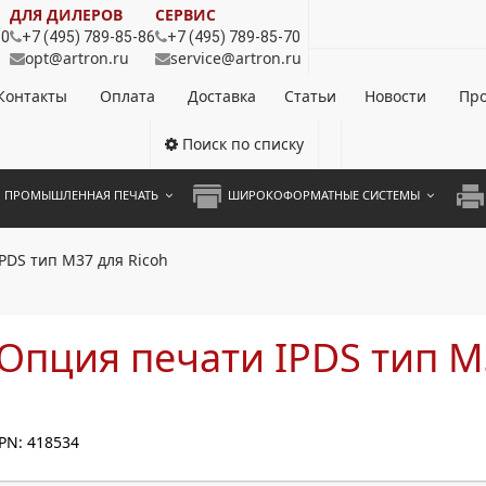
ДЛЯ ДИЛЕРОВ
СЕРВИС
80
+7 (495) 789-85-86
+7 (495) 789-85-70
opt@artron.ru
service@artron.ru
Контакты
Оплата
Доставка
Статьи
Новости
Про
Поиск по списку
ПРОМЫШЛЕННАЯ ПЕЧАТЬ
ШИРОКОФОРМАТНЫЕ СИСТЕМЫ
НОЦВЕТНЫЕ СИСТЕМЫ
ШИРОКОФОРМАТНЫЕ ПРИНТЕРЫ
А3 
PDS тип M37 для Ricoh
ОХРОМНЫЕ СИСТЕМЫ
ИНЖЕНЕРНЫЕ СИСТЕМЫ
А4 
ЛИКАТОРЫ
А3 
Опция печати IPDS тип M
А4 
ПРИ
PN: 418534
ЦВЕ