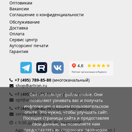
Оптовикам
Вакансии
Соглашение о конфиденциальности
Обслуживание
Доставка
Оплата
Сервис центр
Аутсорсинг печати
Гарантия
+7 (495) 789-85-80
(многоканальный)
shop@artron.ru
+7 (495) 789-85-86
(дилерский отдел)
Сайт использует файлы cookie. Они
opt@artron.ru
позволяют узнавать вас и получать
информацию о вашем пользовательском
+7 (495) 789-85-70
(сервисный центр)
опыте. Это нужно, чтобы улучшать сайт.
service@artron.ru
Посещая страницы сайта и предоставляя
с 9.00 до 18.00 (Сб.-Вс. выходной)
свои данные, вы позволяете нам
предоставлять их сторонним партнерам.
Адрес: г. Москва, ул. Воронцовская, д. 35Б корп.1