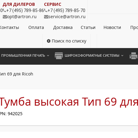
ДЛЯ ДИЛЕРОВ
СЕРВИС
80
+7 (495) 789-85-86
+7 (495) 789-85-70
opt@artron.ru
service@artron.ru
Контакты
Оплата
Доставка
Статьи
Новости
Про
Поиск по списку
ПРОМЫШЛЕННАЯ ПЕЧАТЬ
ШИРОКОФОРМАТНЫЕ СИСТЕМЫ
НОЦВЕТНЫЕ СИСТЕМЫ
ШИРОКОФОРМАТНЫЕ ПРИНТЕРЫ
А3 
ип 69 для Ricoh
ОХРОМНЫЕ СИСТЕМЫ
ИНЖЕНЕРНЫЕ СИСТЕМЫ
А4 
ЛИКАТОРЫ
А3 
Тумба высокая Тип 69 для
А4 
PN: 942025
ПРИ
ЦВЕ