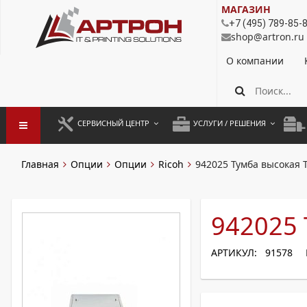
МАГАЗИН
+7 (495) 789-85-
shop@artron.ru
О компании
СЕРВИСНЫЙ ЦЕНТР
УСЛУГИ / РЕШЕНИЯ
ЗАПУСК ОБОРУДОВАНИЯ
АУТСОРСИНГ ПЕЧАТИ
ПОЛ
Главная
Опции
Опции
Ricoh
942025 Тумба высокая Т
ГАРАНТИЙНЫЙ РЕМОНТ
ПОКОПИЙНАЯ ПЕЧАТЬ
МОН
ДОГОВОРНОЕ ОБСЛУЖИВАНИЕ
КОНТРОЛЬ ПЕЧАТИ
ДУП
942025 
РЕГЛАМЕНТНЫЕ РАБОТЫ
ЛИЗИНГ
АРТИКУЛ: 91578
ПРОФИЛАКТИКА И ТО
АРЕНДА ОБОРУДОВАНИЯ
РАЗОВЫЕ РЕМОНТЫ