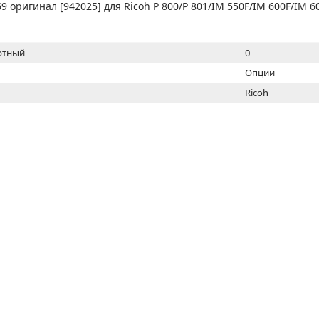
МОН
9 оригинал [942025] для Ricoh P 800/P 801/IM 550F/IM 600F/IM 6
ртный
0
Опции
Ricoh