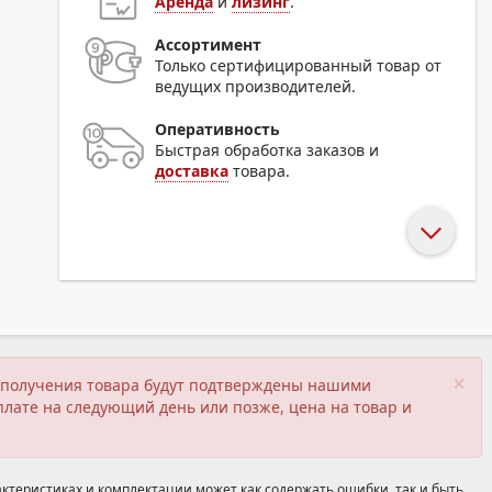
Аренда
и
лизинг
.
Ассортимент
Только сертифицированный товар от
ведущих производителей.
Оперативность
Быстрая обработка заказов и
доставка
товара.
×
ия получения товара будут подтверждены нашими
плате на следующий день или позже, цена на товар и
ктеристиках и комплектации может как содержать ошибки, так и быть