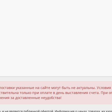
поставки указанные на сайте могут быть не актуальны. Услов
твительна только при оплате в день выставления счета. При о
нения за доставленные неудобства!
 и не является публичной офертой. Информация о ценах, товарах, их хара