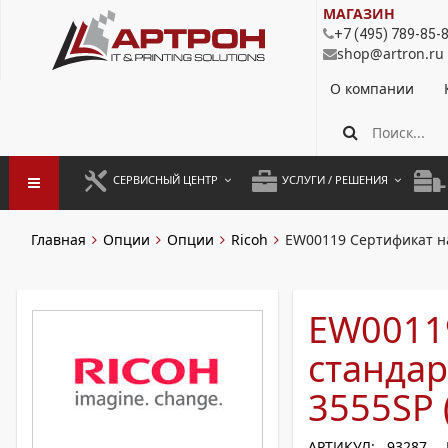
МАГАЗИН
+7 (495) 789-85-
shop@artron.ru
О компании
СЕРВИСНЫЙ ЦЕНТР
УСЛУГИ / РЕШЕНИЯ
ЗАПУСК ОБОРУДОВАНИЯ
АУТСОРСИНГ ПЕЧАТИ
ПОЛ
Главная
Опции
Опции
Ricoh
EW00119 Сертификат на
ГАРАНТИЙНЫЙ РЕМОНТ
ПОКОПИЙНАЯ ПЕЧАТЬ
МОН
ДОГОВОРНОЕ ОБСЛУЖИВАНИЕ
КОНТРОЛЬ ПЕЧАТИ
ДУП
EW0011
РЕГЛАМЕНТНЫЕ РАБОТЫ
ЛИЗИНГ
стандар
ПРОФИЛАКТИКА И ТО
АРЕНДА ОБОРУДОВАНИЯ
3555SP 
РАЗОВЫЕ РЕМОНТЫ
АРТИКУЛ: 93287