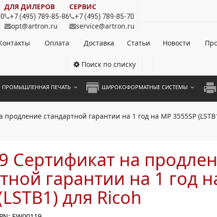
ДЛЯ ДИЛЕРОВ
СЕРВИС
80
+7 (495) 789-85-86
+7 (495) 789-85-70
opt@artron.ru
service@artron.ru
Контакты
Оплата
Доставка
Статьи
Новости
Про
Поиск по списку
ПРОМЫШЛЕННАЯ ПЕЧАТЬ
ШИРОКОФОРМАТНЫЕ СИСТЕМЫ
НОЦВЕТНЫЕ СИСТЕМЫ
ШИРОКОФОРМАТНЫЕ ПРИНТЕРЫ
А3 
 продление стандартной гарантии на 1 год на MP 3555SP (LSTB1
ОХРОМНЫЕ СИСТЕМЫ
ИНЖЕНЕРНЫЕ СИСТЕМЫ
А4 
ЛИКАТОРЫ
А3 
9 Сертификат на продле
А4 
тной гарантии на 1 год 
ПРИ
(LSTB1) для Ricoh
ЦВЕ
PN: EW00119