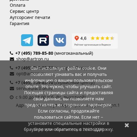
Оплата
Сервис центр
Аутсорсинг печати
Гарантия
+7 (495) 789-85-80
(многоканальный)
shop@artron.ru
+7 (495) 789-85-86
(дилерский отдел)
Сайт использует файлы cookie. Они
opt@artron.ru
позволяют узнавать вас и получать
информацию о вашем пользовательском
+7 (495) 789-85-70
(сервисный центр)
опыте. Это нужно, чтобы улучшать сайт.
service@artron.ru
Посещая страницы сайта и предоставляя
с 9.00 до 18.00 (Сб.-Вс. выходной)
свои данные, вы позволяете нам
предоставлять их сторонним партнерам.
Адрес: г. Москва, ул. Воронцовская, д. 35Б корп.1
Если согласны, продолжайте
пользоваться сайтом. Если нет –
установите специальные настройки в
браузере или обратитесь в техподдержку.
© Артрон компьютерс 2002-2026