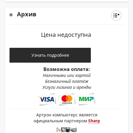
MX6051EU / MX3061EU / MX3561EU / MX4061EU /
MX3071EU / MX3571EU / MX4071EU / MX5071EU /
MX6071EU / BP50C26EU / BP50C31EU / BP50C36EU /
Архив
BP50C45EU / BP50C55EU / BP50C65EU / BP55C26EU /
BP60C31EU / BP60C36EU / BP60C45EU / BP70C31EU /
BP70C36EU / BP70C45EU / BP70C55EU / BP70C65EU /
Цена недоступна
MX6580NEE / MX7580NEE / MX7081EU / MX8081EU /
MX7090NEE / MX8090NEE / BP90C70EU / BP90C80EU
Узнать подробнее
Возможна оплата:
Наличными или картой
Безналичный платёж
Услуги лизинга и аренды
Артрон компьютерс является
официальным партнером
Sharp