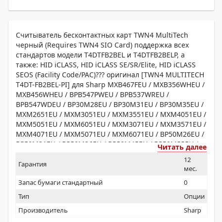
Считыватель бесконтактных карт TWN4 MultiTech
черный (Requires TWN4 SIO Card) поддержка всех
стандартов модели T4DTFB2BEL и T4DTFB2BELP, а
также: HID iCLASS, HID iCLASS SE/SR/Elite, HID iCLASS
SEOS (Facility Code/PAC)??? оригинал [TWN4 MULTITECH
T4DT-FB2BEL-PI] для Sharp MXB467FEU / MXB356WHEU /
MXB456WHEU / BPB547PWEU / BPB537WREU /
BPB547WDEU / BP30M28EU / BP30M31EU / BP30M35EU /
MXM2651EU / MXM3051EU / MXM3551EU / MXM4051EU /
MXM5051EU / MXM6051EU / MXM3071EU / MXM3571EU /
MXM4071EU / MXM5071EU / MXM6071EU / BP50M26EU /
BP50M31EU / BP50M36EU / BP50M45EU / BP50M55EU /
Читать далее
BP50M65EU / BP70M31EU / BP70M36EU / BP70M45EU /
12
BP70M55EU / BP70M65EU / MXM6570EE / MXM7570EE /
Гарантия
мес.
BP70M75EU / BP70M90EU / MXM905EE / MXM1055EE /
Запас бумаги стандартный
0
MXM1205EE / MXM1056EU / MXM1206EU / MXC303WHEU
/ MXC304WHEU / BPC533WREU / BPC542PWEU /
Тип
Опции
BPC533WDEU / BPC542WDEU / BP30C25EU / MX2651EU /
Производитель
Sharp
MX3051EU / MX3551EU / MX4051EU / MX5051EU /