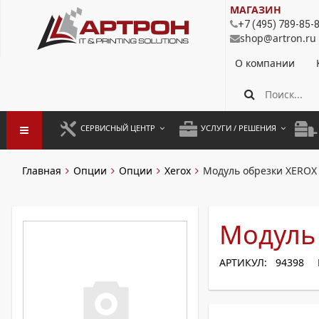
МАГАЗИН
+7 (495) 789-85-
shop@artron.ru
О компании
СЕРВИСНЫЙ ЦЕНТР
УСЛУГИ / РЕШЕНИЯ
ЗАПУСК ОБОРУДОВАНИЯ
АУТСОРСИНГ ПЕЧАТИ
ПОЛ
Главная
Опции
Опции
Xerox
Модуль обрезки XEROX
ГАРАНТИЙНЫЙ РЕМОНТ
ПОКОПИЙНАЯ ПЕЧАТЬ
МОН
ДОГОВОРНОЕ ОБСЛУЖИВАНИЕ
КОНТРОЛЬ ПЕЧАТИ
ДУП
Модуль
РЕГЛАМЕНТНЫЕ РАБОТЫ
ЛИЗИНГ
АРТИКУЛ: 94398
ПРОФИЛАКТИКА И ТО
АРЕНДА ОБОРУДОВАНИЯ
РАЗОВЫЕ РЕМОНТЫ