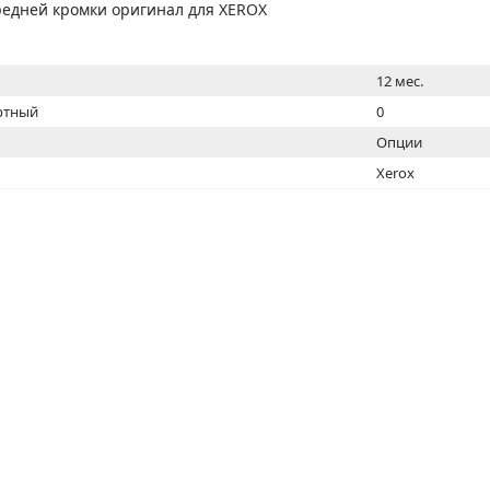
МОН
редней кромки оригинал для XEROX
12 мес.
ртный
0
Опции
Xerox