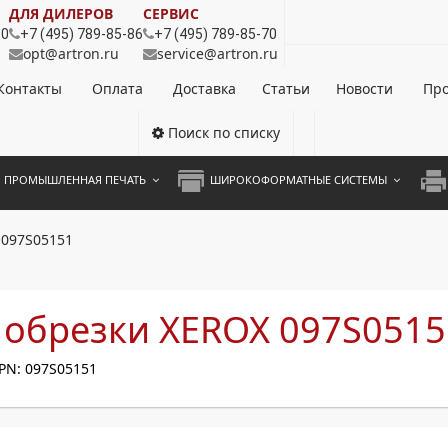
ДЛЯ ДИЛЕРОВ
СЕРВИС
80
+7 (495) 789-85-86
+7 (495) 789-85-70
opt@artron.ru
service@artron.ru
Контакты
Оплата
Доставка
Статьи
Новости
Про
Поиск по списку
ПРОМЫШЛЕННАЯ ПЕЧАТЬ
ШИРОКОФОРМАТНЫЕ СИСТЕМЫ
НОЦВЕТНЫЕ СИСТЕМЫ
ШИРОКОФОРМАТНЫЕ ПРИНТЕРЫ
А3 
 097S05151
ОХРОМНЫЕ СИСТЕМЫ
ИНЖЕНЕРНЫЕ СИСТЕМЫ
А4 
ЛИКАТОРЫ
А3 
 обрезки XEROX 097S0515
А4 
PN: 097S05151
ПРИ
ЦВЕ