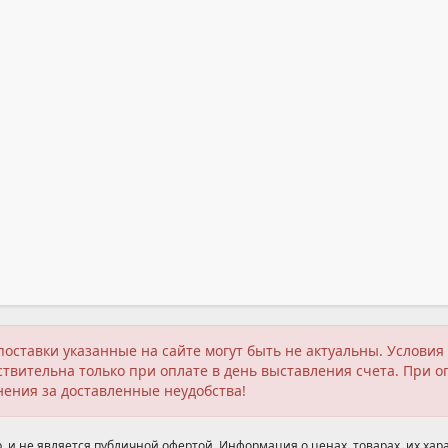
поставки указанные на сайте могут быть не актуальны. Услов
твительна только при оплате в день выставления счета. При о
нения за доставленные неудобства!
 и не является публичной офертой. Информация о ценах, товарах, их хара