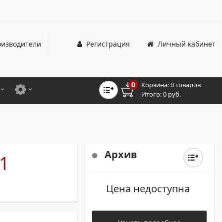
изводители
Регистрация
Личный кабинет
0
Корзина:
0 товаров
Итого:
0 руб.
ЦВЕТНЫЕ
ДЛЯ ОФИСНЫХ ПРИНТЕРОВ И МФУ
ЦВЕТНЫЕ
ДЛЯ ПРОМЫШЛЕННОЙ ПЕЧАТИ
МОНОХРОМНЫЕ
ДЛЯ ШИРОКОФОРМАТНЫХ СИСТЕМ
Архив
1
МОНОХРОМНЫЕ
Цена недоступна
НТЕРЫ ДЛЯ ОФИСА
ТНЫЕ ПРИНТЕРЫ