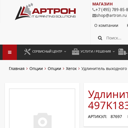
МАГАЗИН
+7 (495) 789-85-
shop@artron.ru
О компании
СЕРВИСНЫЙ ЦЕНТР
УСЛУГИ / РЕШЕНИЯ
ЗАПУСК ОБОРУДОВАНИЯ
АУТСОРСИНГ ПЕЧАТИ
ПОЛ
Главная
Опции
Опции
Xerox
Удлинитель выходного 
ГАРАНТИЙНЫЙ РЕМОНТ
ПОКОПИЙНАЯ ПЕЧАТЬ
МОН
ДОГОВОРНОЕ ОБСЛУЖИВАНИЕ
КОНТРОЛЬ ПЕЧАТИ
ДУП
Удлини
РЕГЛАМЕНТНЫЕ РАБОТЫ
ЛИЗИНГ
497K18
ПРОФИЛАКТИКА И ТО
АРЕНДА ОБОРУДОВАНИЯ
АРТИКУЛ: 87697
РАЗОВЫЕ РЕМОНТЫ