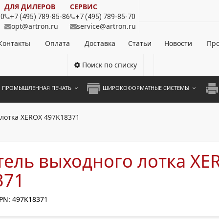
ДЛЯ ДИЛЕРОВ
СЕРВИС
80
+7 (495) 789-85-86
+7 (495) 789-85-70
opt@artron.ru
service@artron.ru
Контакты
Оплата
Доставка
Статьи
Новости
Про
Поиск по списку
ПРОМЫШЛЕННАЯ ПЕЧАТЬ
ШИРОКОФОРМАТНЫЕ СИСТЕМЫ
НОЦВЕТНЫЕ СИСТЕМЫ
ШИРОКОФОРМАТНЫЕ ПРИНТЕРЫ
А3 
лотка XEROX 497K18371
ОХРОМНЫЕ СИСТЕМЫ
ИНЖЕНЕРНЫЕ СИСТЕМЫ
А4 
ЛИКАТОРЫ
А3 
тель выходного лотка XE
А4 
371
ПРИ
PN: 497K18371
ЦВЕ