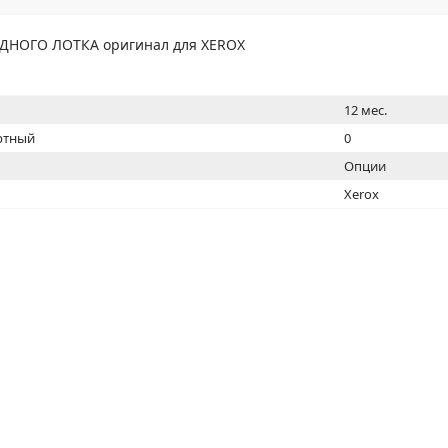
МОН
НОГО ЛОТКА оригинал для XEROX
12 мес.
ртный
0
Опции
Xerox