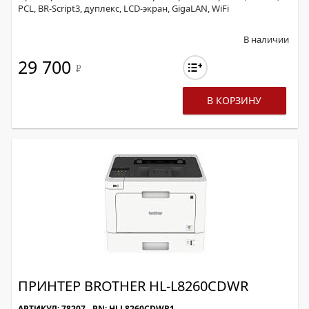
PCL, BR-Script3, дуплекс, LCD-экран, GigaLAN, WiFi
В наличии
29 700
Р
В КОРЗИНУ
ПРИНТЕР BROTHER HL-L8260CDWR
АРТИКУЛ: 78207
PN: HLL8260CDWR1