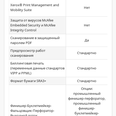
Xerox® Print Management and
Нет
сер
Mobility Suite
Защита от вирусов McAfee
Embedded Security и McAfee
Нет
Integrity Control
Сканирование в защищенный
Да
паролем PDF
Предпросмотр работ
Стандартно
сканирования
Биллинговая печать
(переменные данные стандартов
Стандартно
VIPP и PPML)
Формат бумаги SRA3+
Стандартно
Опции:
промышленный
финишер-перфоратор,
промышленный
Финишер-Буклетмейкер-
Выс
финишер-
Фальцовщик-Перфоратор-
фи
буклетмейкер-
Выходной лоток
лот