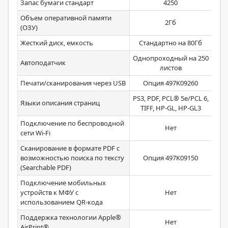
Запас бумаги стандарт
4250
Объем оперативной памяти
2Гб
(ОЗУ)
Жесткий диск, емкость
Стандартно на 80Гб
С
Однопроходный на 250
Од
Автоподатчик
листов
Печати/сканирования через USB
Опция 497K09260
PS3, PDF, PCL® 5e/PCL 6,
PS3
Языки описания страниц
TIFF, HP-GL, HP-GL3
6,
Подключение по беспроводной
Нет
Опц
сети Wi-Fi
Сканирование в формате PDF с
возможностью поиска по тексту
Опция 497K09150
(Searchable PDF)
Подключение мобильных
устройств к МФУ с
Нет
использованием QR-кода
Поддержка технологии Apple®
Нет
AirPrint®