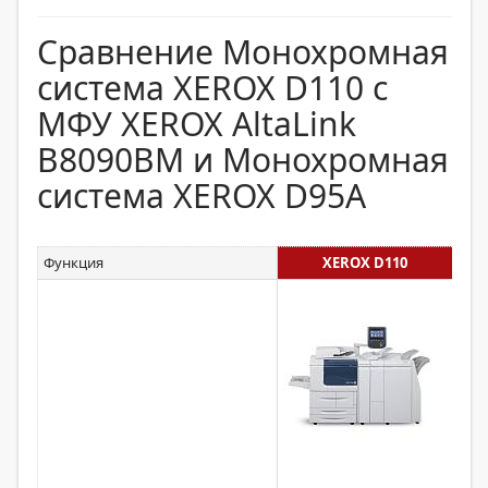
Сравнение Монохромная
система XEROX D110 с
МФУ XEROX AltaLink
B8090BM и Монохромная
система XEROX D95A
Функция
XEROX D110
XER