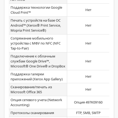
Поддержка технологии Google
Нет
Cloud Print™
Печать с устройств на базе ОС
Android™ (Xerox® Print Service,
Нет
до
Mopria Print Service®)
Сопряжение мобильного
устройства с МФУ по NFC (NFC
Нет
Tap-to-Pair)
Подключение к облачным
службам Google Drive™,
Нет
Microsoft® One Drive® и DropBox
Поддержка галереи
Нет
приложений (Xerox App Gallery)
Сканирование/печать из
Нет
Microsoft Office 365
Опция сетевого учета (Network
Опция 497K09160
Accounting)
Протоколы сканирования
FTP, SMB, SMTP
sFT