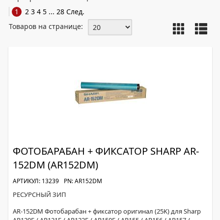
1
2
3
4
5
...
28
След.
Товаров на странице:
ФОТОБАРАБАН + ФИКСАТОР SHARP AR-
152DM (AR152DM)
АРТИКУЛ: 13239
PN: AR152DM
РЕСУРСНЫЙ ЗИП
AR-152DM Фотобарабан + фиксатор оригинал (25K) для Sharp