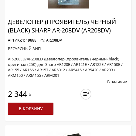
ДЕВЕЛОПЕР (ПРОЯВИТЕЛЬ) ЧЕРНЫЙ
(BLACK) SHARP AR-208DV (AR208DV)
АРТИКУЛ: 19888
PN: AR208DV
РЕСУРСНЫЙ ЗИП
AR-208LD/AR208LD Девелопер (проявитель) черный (black)
оригинал (25K) для Sharp AR120E / AR121E / AR122E / AR150E /
AR155 / AR156 / AR157 / AR5012 / AR5415 / AR5420 / AR203 /
ARM150 / ARM155 / ARM201
В наличии
2 344
Р
В КОРЗИНУ