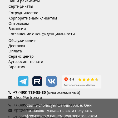
Наши реквизиты
Сертификаты
Сотрудничество
Корпоративным клиентам
Оптовикам
Вакансии
Соглашение о конфиденциальности
Обслуживание
Доставка
Оплата
Сервис центр
Аутсорсинг печати
Гарантия
+7 (495) 789-85-80
(многоканальный)
shop@artron.ru
+7 (495) 789-85-86
(дилерский отдел)
Сайт использует файлы cookie. Они
opt@artron.ru
позволяют узнавать вас и получать
информацию о вашем пользовательском
+7 (495) 789-85-70
(сервисный центр)