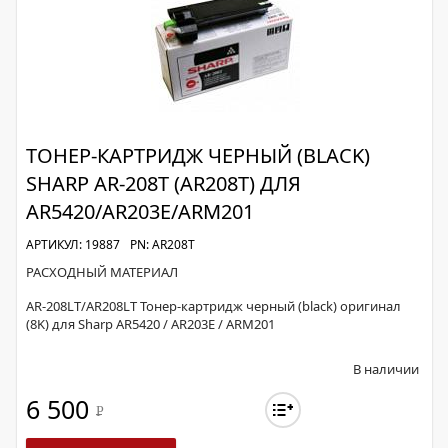
ТОНЕР-КАРТРИДЖ ЧЕРНЫЙ (BLACK)
SHARP AR-208T (AR208T) ДЛЯ
AR5420/AR203E/ARM201
АРТИКУЛ: 19887
PN: AR208T
РАСХОДНЫЙ МАТЕРИАЛ
AR-208LT/AR208LT Тонер-картридж черный (black) оригинал
(8K) для Sharp AR5420 / AR203E / ARM201
В наличии
6 500
Р