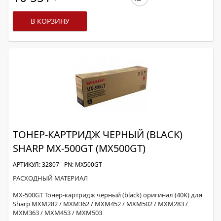
В КОРЗИНУ
ТОНЕР-КАРТРИДЖ ЧЕРНЫЙ (BLACK)
SHARP MX-500GT (MX500GT)
АРТИКУЛ: 32807
PN: MX500GT
РАСХОДНЫЙ МАТЕРИАЛ
MX-500GT Тонер-картридж черный (black) оригинал (40K) для
Sharp MXM282 / MXM362 / MXM452 / MXM502 / MXM283 /
MXM363 / MXM453 / MXM503