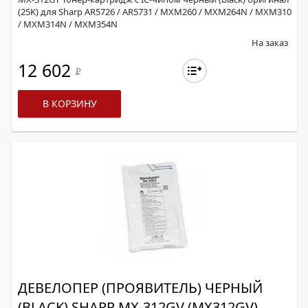
(25K) для Sharp AR5726 / AR5731 / MXM260 / MXM264N / MXM310
/ MXM314N / MXM354N
На заказ
12 602
Р
В КОРЗИНУ
ДЕВЕЛОПЕР (ПРОЯВИТЕЛЬ) ЧЕРНЫЙ
(BLACK) SHARP MX-312GV (MX312GV)