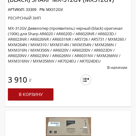
АРТИКУЛ: 33309
PN: MX312GV
РЕСУРСНЫЙ ЗИП
MX-312GV Девелопер (проявитель) черный (black) оригинал
(100K) для Sharp AR6020 / AR6020D / AR6020NR / AR6023D /
AR6023NR / AR6026NR / AR6031NR / AR5726 / AR5731 / MXM260 /
MXM264N / MXM310 / MXM314N / MXM354N / MXM266N /
MXM316N / MXM356N / AR6020V / AR6020DV / AR6023DV /
AR6020NV / AR6023NV / AR6026NV / AR6031NV / MXM266NV /
MXM316NV / MXM356NV / AR7024EU / AR7024DEU
В наличии
3 910
Р
В КОРЗИНУ