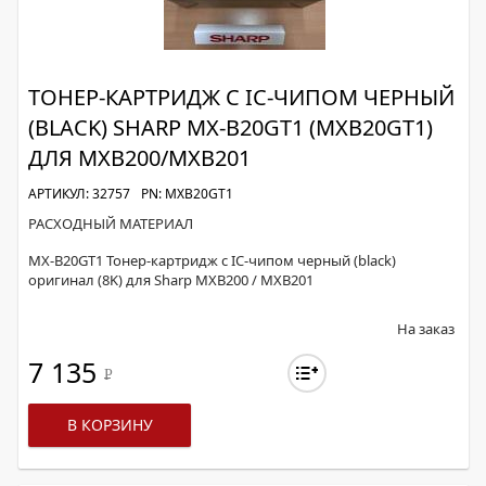
ТОНЕР-КАРТРИДЖ С IC-ЧИПОМ ЧЕРНЫЙ
(BLACK) SHARP MX-B20GT1 (MXB20GT1)
ДЛЯ MXB200/MXB201
АРТИКУЛ: 32757
PN: MXB20GT1
РАСХОДНЫЙ МАТЕРИАЛ
MX-B20GT1 Тонер-картридж с IC-чипом черный (black)
оригинал (8K) для Sharp MXB200 / MXB201
На заказ
7 135
Р
В КОРЗИНУ