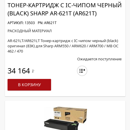
ТОНЕР-КАРТРИДЖ С IC-ЧИПОМ ЧЕРНЫЙ
(BLACK) SHARP AR-621T (AR621T)
АРТИКУЛ: 13503
PN: AR621T
РАСХОДНЫЙ МАТЕРИАЛ
AR-621LT/AR621LT Тонер-картридж с IC-чипом черный (black)
оригинал (83K) для Sharp ARM550 / ARM620 / ARM700 / MB OC
462 / 470
Ожидается поступление
34 164
Р
В КОРЗИНУ