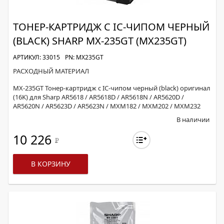
ТОНЕР-КАРТРИДЖ С IC-ЧИПОМ ЧЕРНЫЙ
(BLACK) SHARP MX-235GT (MX235GT)
АРТИКУЛ: 33015
PN: MX235GT
РАСХОДНЫЙ МАТЕРИАЛ
MX-235GT Тонер-картридж с IC-чипом черный (black) оригинал
(16K) для Sharp AR5618 / AR5618D / AR5618N / AR5620D /
AR5620N / AR5623D / AR5623N / MXM182 / MXM202 / MXM232
В наличии
10 226
Р
В КОРЗИНУ