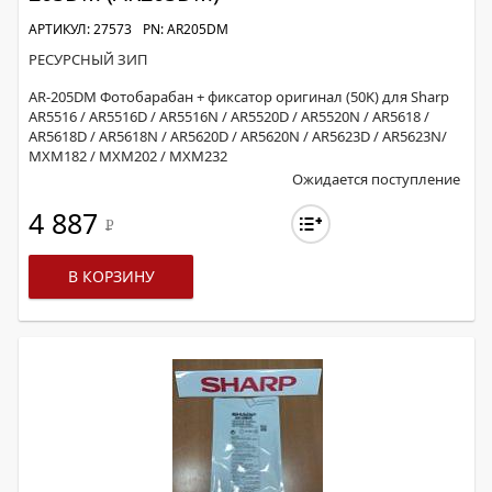
АРТИКУЛ: 27573
PN: AR205DM
РЕСУРСНЫЙ ЗИП
AR-205DM Фотобарабан + фиксатор оригинал (50K) для Sharp
AR5516 / AR5516D / AR5516N / AR5520D / AR5520N / AR5618 /
AR5618D / AR5618N / AR5620D / AR5620N / AR5623D / AR5623N/
MXM182 / MXM202 / MXM232
Ожидается поступление
4 887
Р
В КОРЗИНУ