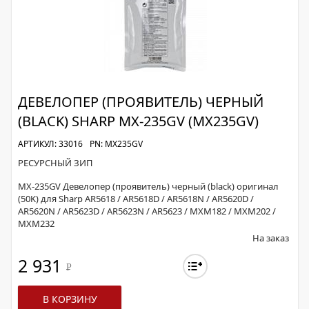
ДЕВЕЛОПЕР (ПРОЯВИТЕЛЬ) ЧЕРНЫЙ
(BLACK) SHARP MX-235GV (MX235GV)
АРТИКУЛ: 33016
PN: MX235GV
РЕСУРСНЫЙ ЗИП
MX-235GV Девелопер (проявитель) черный (black) оригинал
(50K) для Sharp AR5618 / AR5618D / AR5618N / AR5620D /
AR5620N / AR5623D / AR5623N / AR5623 / MXM182 / MXM202 /
MXM232
На заказ
2 931
Р
В КОРЗИНУ