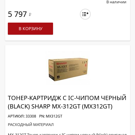
В наличии
5 797
Р
В КОРЗИНУ
ТОНЕР-КАРТРИДЖ С IC-ЧИПОМ ЧЕРНЫЙ
(BLACK) SHARP MX-312GT (MX312GT)
АРТИКУЛ: 33308
PN: MX312GT
РАСХОДНЫЙ МАТЕРИАЛ
MX-312GT Тонер-картридж с IC-чипом черный (black) оригинал