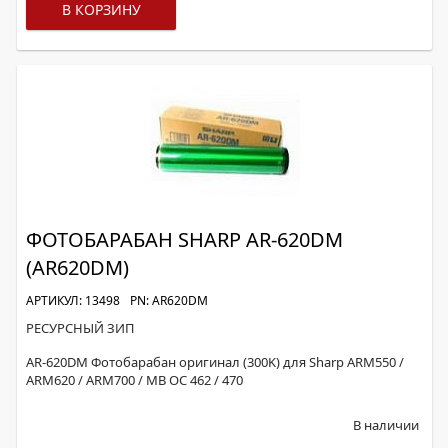
В КОРЗИНУ
ФОТОБАРАБАН SHARP AR-620DM
(AR620DM)
АРТИКУЛ: 13498
PN: AR620DM
РЕСУРСНЫЙ ЗИП
AR-620DM Фотобарабан оригинал (300K) для Sharp ARM550 /
ARM620 / ARM700 / MB OC 462 / 470
В наличии