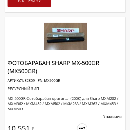
В КОРЗИНУ
ФОТОБАРАБАН SHARP MX-500GR
(MX500GR)
АРТИКУЛ: 32809
PN: MX500GR
РЕСУРСНЫЙ ЗИП
MX-500GR Фотобарабан оригинал (200K) для Sharp MXM282 /
MXM362 / MXM452 / MXM502 / MXM283 / MXM363 / MXM453 /
MXM503
В наличии
10 551
Р