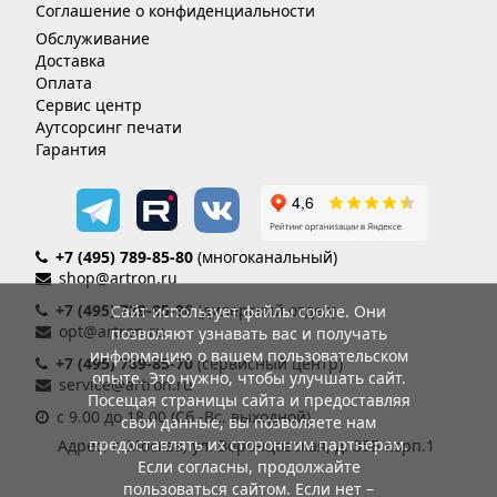
Соглашение о конфиденциальности
Обслуживание
Доставка
Оплата
Сервис центр
Аутсорсинг печати
Гарантия
+7 (495) 789-85-80
(многоканальный)
shop@artron.ru
+7 (495) 789-85-86
(дилерский отдел)
Сайт использует файлы cookie. Они
opt@artron.ru
позволяют узнавать вас и получать
информацию о вашем пользовательском
+7 (495) 789-85-70
(сервисный центр)
опыте. Это нужно, чтобы улучшать сайт.
service@artron.ru
Посещая страницы сайта и предоставляя
с 9.00 до 18.00 (Сб.-Вс. выходной)
свои данные, вы позволяете нам
предоставлять их сторонним партнерам.
Адрес: г. Москва, ул. Воронцовская, д. 35Б корп.1
Если согласны, продолжайте
пользоваться сайтом. Если нет –