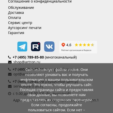
Соглашение о конфиденциальности
Обслуживание
Доставка
Оплата
Сервис центр
Аутсорсинг печати
Гарантия
+7 (495) 789-85-80
(многоканальный)
shop@artron.ru
+7 (495) 789-85-86
(дилерский отдел)
Сайт использует файлы cookie. Они
opt@artron.ru
позволяют узнавать вас и получать
информацию о вашем пользовательском
+7 (495) 789-85-70
(сервисный центр)
опыте. Это нужно, чтобы улучшать сайт.
service@artron.ru
Посещая страницы сайта и предоставляя
с 9.00 до 18.00 (Сб.-Вс. выходной)
свои данные, вы позволяете нам
предоставлять их сторонним партнерам.
Адрес: г. Москва, ул. Воронцовская, д. 35Б корп.1
Если согласны, продолжайте
пользоваться сайтом. Если нет –