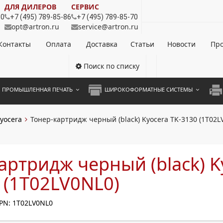
ДЛЯ ДИЛЕРОВ
СЕРВИС
80
+7 (495) 789-85-86
+7 (495) 789-85-70
opt@artron.ru
service@artron.ru
Контакты
Оплата
Доставка
Статьи
Новости
Про
Поиск по списку
ПРОМЫШЛЕННАЯ ПЕЧАТЬ
ШИРОКОФОРМАТНЫЕ СИСТЕМЫ
НОЦВЕТНЫЕ СИСТЕМЫ
ШИРОКОФОРМАТНЫЕ ПРИНТЕРЫ
А3 
yocera
Тонер-картридж черный (black) Kyocera TK-3130 (1T02L
ОХРОМНЫЕ СИСТЕМЫ
ИНЖЕНЕРНЫЕ СИСТЕМЫ
А4 
ЛИКАТОРЫ
А3 
артридж черный (black) K
А4 
 (1T02LV0NL0)
ПРИ
PN: 1T02LV0NL0
ЦВЕ