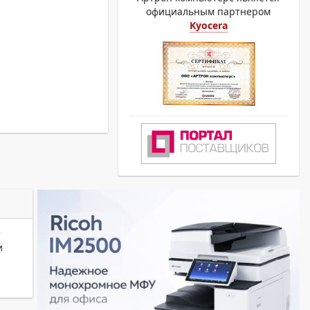
официальным партнером
Kyocera
и