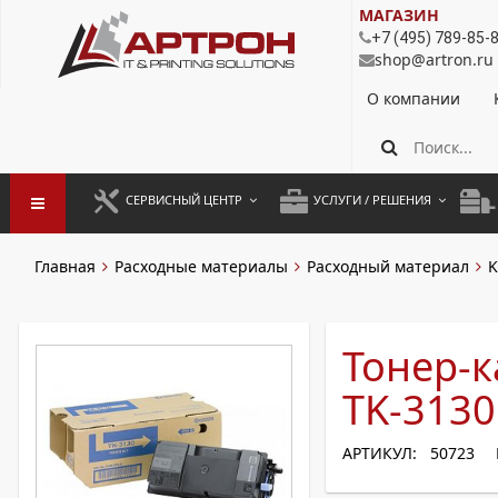
МАГАЗИН
+7 (495) 789-85-
shop@artron.ru
О компании
СЕРВИСНЫЙ ЦЕНТР
УСЛУГИ / РЕШЕНИЯ
ЗАПУСК ОБОРУДОВАНИЯ
АУТСОРСИНГ ПЕЧАТИ
ПОЛ
Главная
Расходные материалы
Расходный материал
K
ГАРАНТИЙНЫЙ РЕМОНТ
ПОКОПИЙНАЯ ПЕЧАТЬ
МОН
ДОГОВОРНОЕ ОБСЛУЖИВАНИЕ
КОНТРОЛЬ ПЕЧАТИ
ДУП
Тонер-к
РЕГЛАМЕНТНЫЕ РАБОТЫ
ЛИЗИНГ
TK-3130
ПРОФИЛАКТИКА И ТО
АРЕНДА ОБОРУДОВАНИЯ
АРТИКУЛ: 50723
РАЗОВЫЕ РЕМОНТЫ