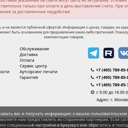
поставки указанные на сайте могут быть не актуальны. Услов
твительна только при оплате в день выставления счета. При о
нения за доставленные неудобства!
 и не является публичной офертой. Информация о ценах, товарах, их хара
может быть основанием для предъявления каких-либо претензий. Пожалу
комплектации товаров.
Обслуживание
Доставка
Оплата
Сервис центр
+7 (495) 789-85-
ости
Аутсорсинг печати
Гарантия
+7 (495) 789-85-
+7 (495) 789-85-
с 9.00 до 18.00 
Адрес: г. Москв
знавать вас и получать информацию о вашем пользовательском 
зволяете нам предоставлять их сторонним партнерам. Если согл
© Артрон компьютерс 2002-2026
ите специальные настройки в браузере или обратитесь в техпо