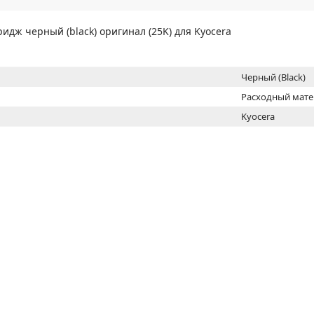
МОН
идж черный (black) оригинал (25K) для Kyocera
Черный (Black)
Расходный мат
Kyocera