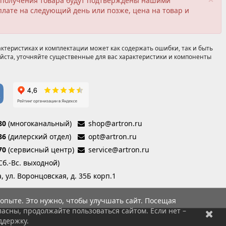
ия получения товара будут подтверждены нашими
плате на следующий день или позже, цена на товар и
ктеристиках и комплектации может как содержать ошибки, так и быть
йста, уточняйте существенные для вас характеристики и компоненты
80
(многоканальный)
shop@artron.ru
86
(дилерский отдел)
opt@artron.ru
70
(сервисный центр)
service@artron.ru
(Сб.-Вс. выходной)
а, ул. Воронцовская, д. 35Б корп.1
опыте. Это нужно, чтобы улучшать сайт. Посещая
асны, продолжайте пользоваться сайтом. Если нет –
ддержку.