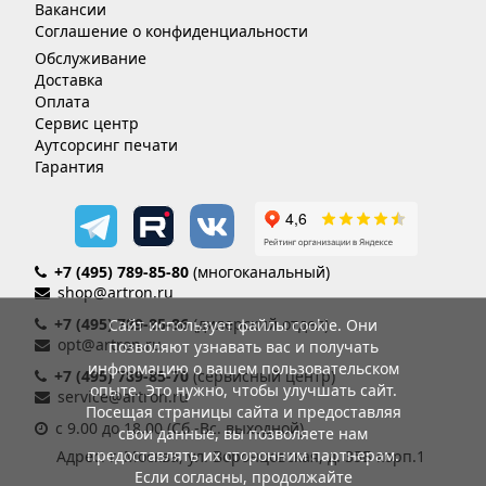
Вакансии
Соглашение о конфиденциальности
Обслуживание
Доставка
Оплата
Сервис центр
Аутсорсинг печати
Гарантия
+7 (495) 789-85-80
(многоканальный)
shop@artron.ru
+7 (495) 789-85-86
(дилерский отдел)
Сайт использует файлы cookie. Они
opt@artron.ru
позволяют узнавать вас и получать
информацию о вашем пользовательском
+7 (495) 789-85-70
(сервисный центр)
опыте. Это нужно, чтобы улучшать сайт.
service@artron.ru
Посещая страницы сайта и предоставляя
с 9.00 до 18.00 (Сб.-Вс. выходной)
свои данные, вы позволяете нам
предоставлять их сторонним партнерам.
Адрес: г. Москва, ул. Воронцовская, д. 35Б корп.1
Если согласны, продолжайте