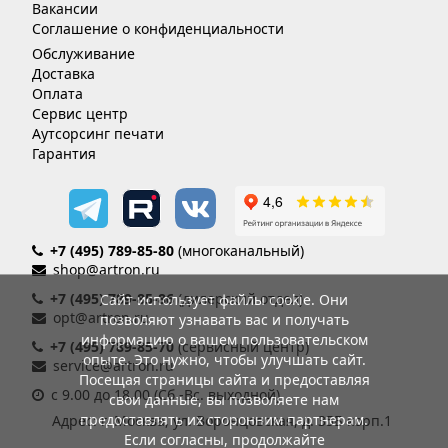
Вакансии
Соглашение о конфиденциальности
Обслуживание
Доставка
Оплата
Сервис центр
Аутсорсинг печати
Гарантия
+7 (495) 789-85-80
(многоканальный)
shop@artron.ru
+7 (495) 789-85-86
(дилерский отдел)
Сайт использует файлы cookie. Они
opt@artron.ru
позволяют узнавать вас и получать
информацию о вашем пользовательском
+7 (495) 789-85-70
(сервисный центр)
опыте. Это нужно, чтобы улучшать сайт.
service@artron.ru
Посещая страницы сайта и предоставляя
с 9.00 до 18.00 (Сб.-Вс. выходной)
свои данные, вы позволяете нам
предоставлять их сторонним партнерам.
Адрес: г. Москва, ул. Воронцовская, д. 35Б корп.1
Если согласны, продолжайте