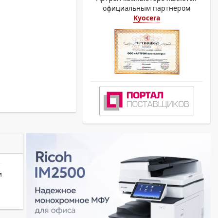
официальным партнером
Kyocera
и