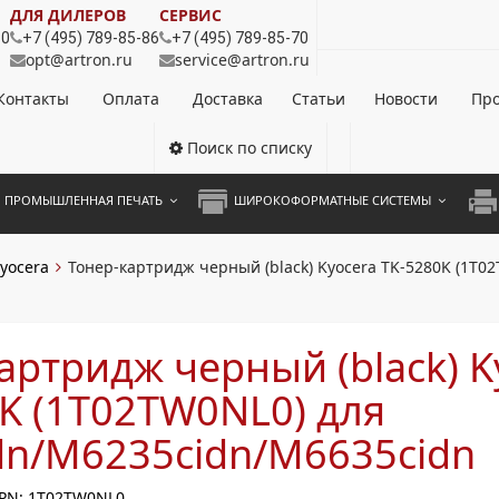
ДЛЯ ДИЛЕРОВ
СЕРВИС
80
+7 (495) 789-85-86
+7 (495) 789-85-70
opt@artron.ru
service@artron.ru
Контакты
Оплата
Доставка
Статьи
Новости
Про
Поиск по списку
ПРОМЫШЛЕННАЯ ПЕЧАТЬ
ШИРОКОФОРМАТНЫЕ СИСТЕМЫ
НОЦВЕТНЫЕ СИСТЕМЫ
ШИРОКОФОРМАТНЫЕ ПРИНТЕРЫ
А3 
yocera
Тонер-картридж черный (black) Kyocera TK-5280K (1T0
ОХРОМНЫЕ СИСТЕМЫ
ИНЖЕНЕРНЫЕ СИСТЕМЫ
А4 
ЛИКАТОРЫ
А3 
артридж черный (black) K
А4 
K (1T02TW0NL0) для
ПРИ
dn/M6235cidn/M6635cidn
ЦВЕ
PN: 1T02TW0NL0