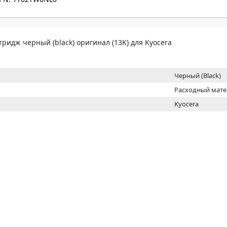
МОН
тридж черный (black) оригинал (13K) для Kyocera
Черный (Black)
Расходный мат
Kyocera