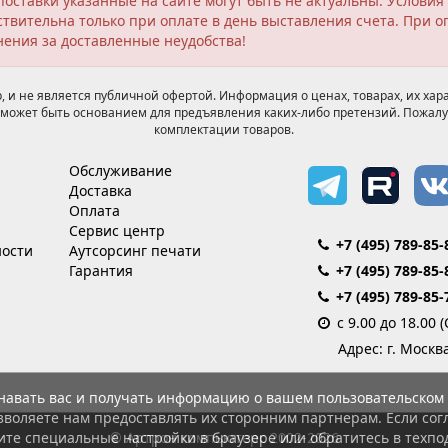
поставки указанные на сайте могут быть не актуальны. Услов
твительна только при оплате в день выставления счета. При о
нения за доставленные неудобства!
 и не является публичной офертой. Информация о ценах, товарах, их хара
может быть основанием для предъявления каких-либо претензий. Пожалу
комплектации товаров.
Обслуживание
Доставка
Оплата
Сервис центр
+7 (495) 789-85-
ости
Аутсорсинг печати
Гарантия
+7 (495) 789-85-
+7 (495) 789-85-
с 9.00 до 18.00 
Адрес: г. Москв
знавать вас и получать информацию о вашем пользовательском 
зволяете нам предоставлять их сторонним партнерам. Если согл
© Артрон компьютерс 2002-2026
ите специальные настройки в браузере или обратитесь в техпо