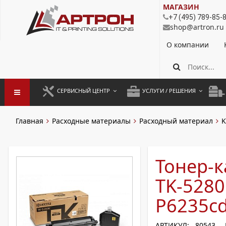
МАГАЗИН
+7 (495) 789-85-
shop@artron.ru
О компании
СЕРВИСНЫЙ ЦЕНТР
УСЛУГИ / РЕШЕНИЯ
ЗАПУСК ОБОРУДОВАНИЯ
АУТСОРСИНГ ПЕЧАТИ
ПОЛ
Главная
Расходные материалы
Расходный материал
K
ГАРАНТИЙНЫЙ РЕМОНТ
ПОКОПИЙНАЯ ПЕЧАТЬ
МОН
ДОГОВОРНОЕ ОБСЛУЖИВАНИЕ
КОНТРОЛЬ ПЕЧАТИ
ДУП
Тонер-к
РЕГЛАМЕНТНЫЕ РАБОТЫ
ЛИЗИНГ
TK-5280
ПРОФИЛАКТИКА И ТО
АРЕНДА ОБОРУДОВАНИЯ
P6235c
РАЗОВЫЕ РЕМОНТЫ
АРТИКУЛ: 80543