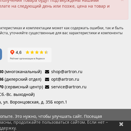
ия получения товара будут подтверждены нашими
плате на следующий день или позже, цена на товар и
ктеристиках и комплектации может как содержать ошибки, так и быть
йста, уточняйте существенные для вас характеристики и компоненты
80
(многоканальный)
shop@artron.ru
86
(дилерский отдел)
opt@artron.ru
70
(сервисный центр)
service@artron.ru
(Сб.-Вс. выходной)
а, ул. Воронцовская, д. 35Б корп.1
опыте. Это нужно, чтобы улучшать сайт. Посещая
асны, продолжайте пользоваться сайтом. Если нет –
ддержку.