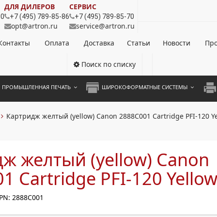
ДЛЯ ДИЛЕРОВ
СЕРВИС
80
+7 (495) 789-85-86
+7 (495) 789-85-70
opt@artron.ru
service@artron.ru
Контакты
Оплата
Доставка
Статьи
Новости
Про
Поиск по списку
ПРОМЫШЛЕННАЯ ПЕЧАТЬ
ШИРОКОФОРМАТНЫЕ СИСТЕМЫ
НОЦВЕТНЫЕ СИСТЕМЫ
ШИРОКОФОРМАТНЫЕ ПРИНТЕРЫ
А3 
Картридж желтый (yellow) Canon 2888C001 Cartridge PFI-120 Y
ОХРОМНЫЕ СИСТЕМЫ
ИНЖЕНЕРНЫЕ СИСТЕМЫ
А4 
ЛИКАТОРЫ
А3 
ж желтый (yellow) Canon
А4 
1 Cartridge PFI-120 Yello
ПРИ
PN: 2888C001
ЦВЕ