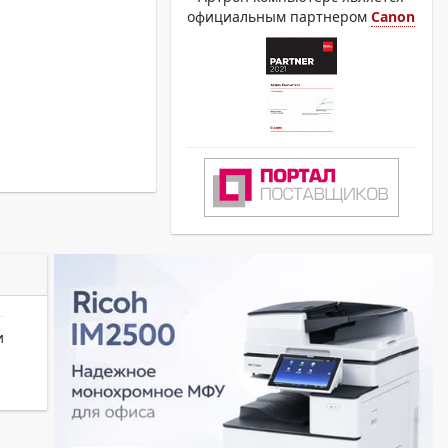
официальным партнером
Canon
и