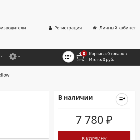
изводители
Регистрация
Личный кабинет
0
Корзина:
0 товаров
Итого:
0 руб.
ЦВЕТНЫЕ
ДЛЯ ОФИСНЫХ ПРИНТЕРОВ И МФУ
ellow
ЦВЕТНЫЕ
ДЛЯ ПРОМЫШЛЕННОЙ ПЕЧАТИ
МОНОХРОМНЫЕ
ДЛЯ ШИРОКОФОРМАТНЫХ СИСТЕМ
В наличии
МОНОХРОМНЫЕ
w
7 780
₽
НТЕРЫ ДЛЯ ОФИСА
ТНЫЕ ПРИНТЕРЫ
В КОРЗИНУ