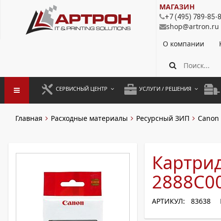
МАГАЗИН
+7 (495) 789-85-
shop@artron.ru
О компании
СЕРВИСНЫЙ ЦЕНТР
УСЛУГИ / РЕШЕНИЯ
ЗАПУСК ОБОРУДОВАНИЯ
АУТСОРСИНГ ПЕЧАТИ
ПОЛ
Главная
Расходные материалы
Ресурсный ЗИП
Canon
ГАРАНТИЙНЫЙ РЕМОНТ
ПОКОПИЙНАЯ ПЕЧАТЬ
МОН
ДОГОВОРНОЕ ОБСЛУЖИВАНИЕ
КОНТРОЛЬ ПЕЧАТИ
ДУП
Картрид
РЕГЛАМЕНТНЫЕ РАБОТЫ
ЛИЗИНГ
2888C00
ПРОФИЛАКТИКА И ТО
АРЕНДА ОБОРУДОВАНИЯ
АРТИКУЛ: 83638
РАЗОВЫЕ РЕМОНТЫ