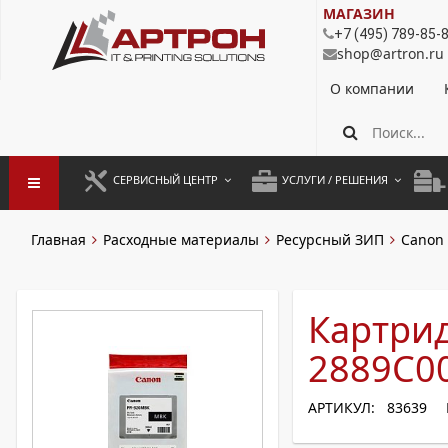
МАГАЗИН
+7 (495) 789-85-
shop@artron.ru
О компании
СЕРВИСНЫЙ ЦЕНТР
УСЛУГИ / РЕШЕНИЯ
ЗАПУСК ОБОРУДОВАНИЯ
АУТСОРСИНГ ПЕЧАТИ
ПОЛ
Главная
Расходные материалы
Ресурсный ЗИП
Canon
ГАРАНТИЙНЫЙ РЕМОНТ
ПОКОПИЙНАЯ ПЕЧАТЬ
МОН
ДОГОВОРНОЕ ОБСЛУЖИВАНИЕ
КОНТРОЛЬ ПЕЧАТИ
ДУП
Картри
РЕГЛАМЕНТНЫЕ РАБОТЫ
ЛИЗИНГ
2889C00
ПРОФИЛАКТИКА И ТО
АРЕНДА ОБОРУДОВАНИЯ
АРТИКУЛ: 83639
РАЗОВЫЕ РЕМОНТЫ