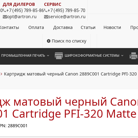
ДЛЯ ДИЛЕРОВ
СЕРВИС
80
+7 (495) 789-85-86
+7 (495) 789-85-70
opt@artron.ru
service@artron.ru
Контакты
Оплата
Доставка
Статьи
Новости
Про
Поиск по списку
ПРОМЫШЛЕННАЯ ПЕЧАТЬ
ШИРОКОФОРМАТНЫЕ СИСТЕМЫ
НОЦВЕТНЫЕ СИСТЕМЫ
ШИРОКОФОРМАТНЫЕ ПРИНТЕРЫ
А3 
Картридж матовый черный Canon 2889C001 Cartridge PFI-320 
ОХРОМНЫЕ СИСТЕМЫ
ИНЖЕНЕРНЫЕ СИСТЕМЫ
А4 
ЛИКАТОРЫ
А3 
дж матовый черный Cano
А4 
1 Cartridge PFI-320 Matte
ПРИ
PN: 2889C001
ЦВЕ