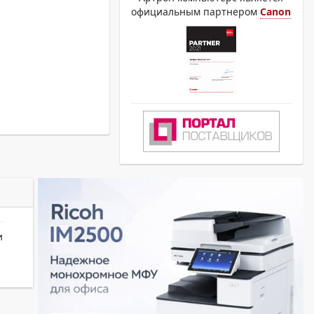
официальным партнером
Canon
и