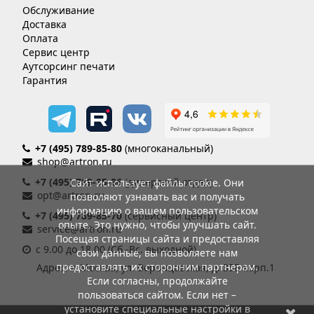
Обслуживание
Доставка
Оплата
Сервис центр
Аутсорсинг печати
Гарантия
+7 (495) 789-85-80
(многоканальный)
shop@artron.ru
+7 (495) 789-85-86
(дилерский отдел)
Сайт использует файлы cookie. Они
opt@artron.ru
позволяют узнавать вас и получать
информацию о вашем пользовательском
+7 (495) 789-85-70
(сервисный центр)
опыте. Это нужно, чтобы улучшать сайт.
service@artron.ru
Посещая страницы сайта и предоставляя
с 9.00 до 18.00 (Сб.-Вс. выходной)
свои данные, вы позволяете нам
предоставлять их сторонним партнерам.
Адрес: г. Москва, ул. Воронцовская, д. 35Б корп.1
Если согласны, продолжайте
пользоваться сайтом. Если нет –
установите специальные настройки в